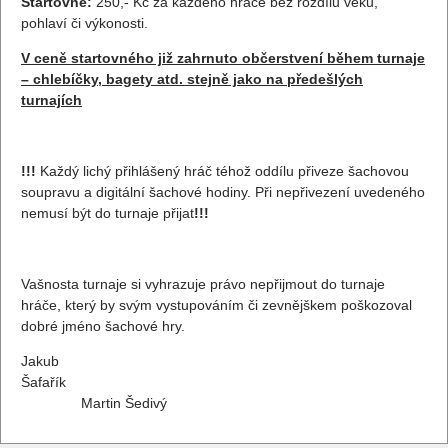
Startovné:
250,- Kč za každého hráče bez rozdílu věku,
pohlaví či výkonosti.
V ceně startovného již zahrnuto občerstvení během turnaje
– chlebíčky, bagety atd. stejně jako na předešlých
turnajích
!!!
Každý lichý přihlášený hráč téhož oddílu přiveze šachovou
soupravu a digitální šachové hodiny. Při nepřivezení uvedeného
nemusí být do turnaje přijat
!!!
Vašnosta turnaje si vyhrazuje právo nepřijmout do turnaje
hráče, který by svým vystupováním či zevnějškem poškozoval
dobré jméno šachové hry.
Jakub
Šafař
Martin Šedivý