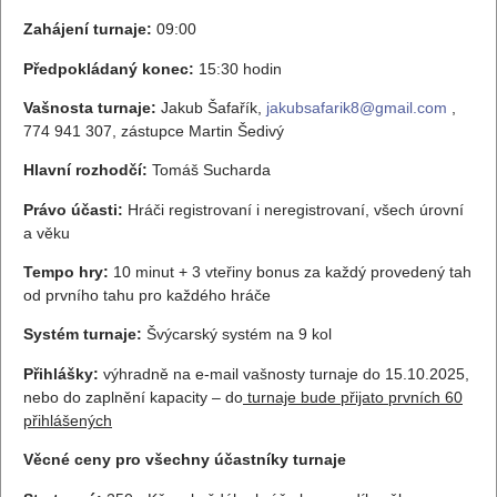
Zahájení turnaje:
09:00
Předpokládaný konec:
15:30 hodin
Vašnosta turnaje:
Jakub Šafařík,
jakubsafarik8@gmail.com
,
774 941 307, zástupce Martin Šedivý
Hlavní rozhodčí:
Tomáš Sucharda
Právo účasti:
Hráči registrovaní i neregistrovaní, všech úrovní
a věku
Tempo hry:
10 minut + 3 vteřiny bonus za každý provedený tah
od prvního tahu pro každého hráče
Systém turnaje:
Švýcarský systém na 9 kol
Přihlášky:
výhradně na e-mail vašnosty turnaje do 15.10.2025,
nebo do zaplnění kapacity – do
turnaje bude přijato prvních 60
přihlášených
Věcné ceny pro všechny účastníky turnaje