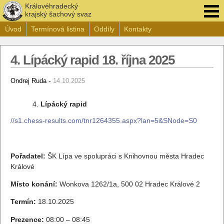
Královéhradecký
krajský šachový svaz
Úvod
Termínová listina
Oddíly
Kontakty
4. Lípácký rapid 18. října 2025
-
Ondrej Ruda
14.10.2025
Lípácký rapid
//s1.chess-results.com/tnr1264355.aspx?lan=5&SNode=S0
Pořadatel:
ŠK Lípa ve spolupráci s Knihovnou města Hradec
Králové
Místo konání:
Wonkova 1262/1a, 500 02 Hradec Králové 2
Termín:
18.10.2025
Prezence:
08:00 – 08:45