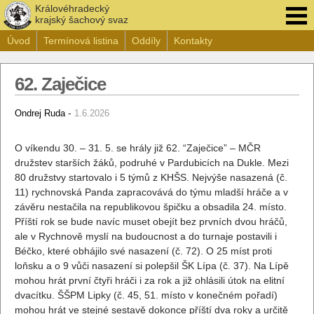
Královéhradecký
krajský šachový svaz
Úvod
Termínová listina
Oddíly
Kontakty
62. Zaječice
-
Ondrej Ruda
1.6.2026
O víkendu 30. – 31. 5. se hrály již 62. “Zaječice” – MČR
družstev starších žáků, podruhé v Pardubicích na Dukle. Mezi
80 družstvy startovalo i 5 týmů z KHŠS. Nejvýše nasazená (č.
11) rychnovská Panda zapracovává do týmu mladší hráče a v
závěru nestačila na republikovou špičku a obsadila 24. místo.
Příští rok se bude navíc muset obejít bez prvních dvou hráčů,
ale v Rychnově myslí na budoucnost a do turnaje postavili i
Béčko, které obhájilo své nasazení (č. 72). O 25 míst proti
loňsku a o 9 vůči nasazení si polepšil ŠK Lípa (č. 37). Na Lípě
mohou hrát první čtyři hráči i za rok a již ohlásili útok na elitní
dvacítku. ŠŠPM Lipky (č. 45, 51. místo v konečném pořadí)
mohou hrát ve stejné sestavě dokonce příští dva roky a určitě