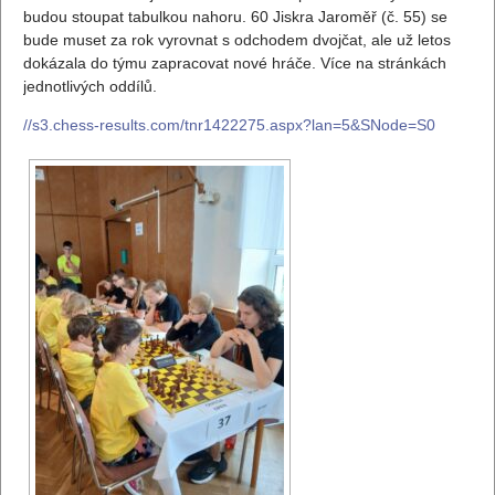
budou stoupat tabulkou nahoru. 60 Jiskra Jaroměř (č. 55) se
bude muset za rok vyrovnat s odchodem dvojčat, ale už letos
dokázala do týmu zapracovat nové hráče. Více na stránkách
jednotlivých oddílů.
//s3.chess-results.com/tnr1422275.aspx?lan=5&SNode=S0