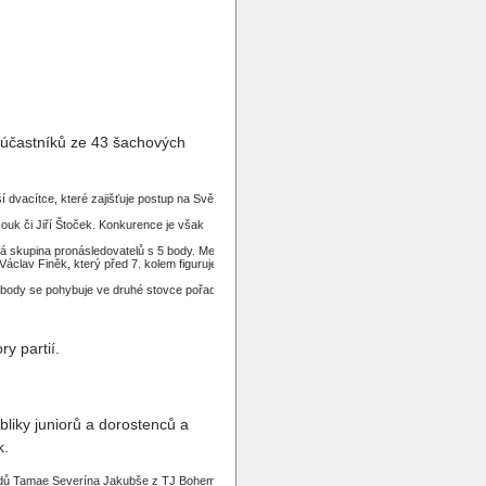
0 účastníků ze 43 šachových
í dvacítce, které zajišťuje postup na Světový
ouk či Jiří Štoček. Konkurence je však
ná skupina pronásledovatelů s 5 body. Mezi
clav Finěk, který před 7. kolem figuruje na
 body se pohybuje ve druhé stovce pořadí.
y partií.
liky juniorů a dorostenců a
k.
6 bodů Tamae Severína Jakubše z TJ Bohemians