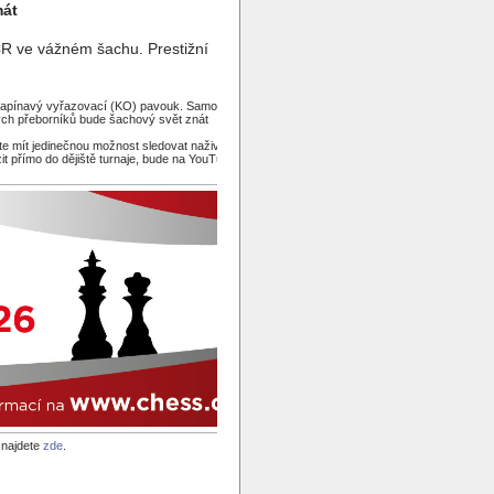
mát
 ČR ve vážném šachu. Prestižní
 napínavý vyřazovací (KO) pavouk. Samotné
ových přeborníků bude šachový svět znát
ete mít jedinečnou možnost sledovat naživo
t přímo do dějiště turnaje, bude na YouTube
 najdete
zde
.