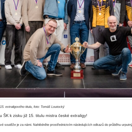
5. extraligového titulu, foto: Tomáš Loutocký
K k zisku již 15. titulu mistra české extraligy!
vé soutěže je za námi. Nahlédněte prostřednictvím následujících odkazů do průběhu urputn