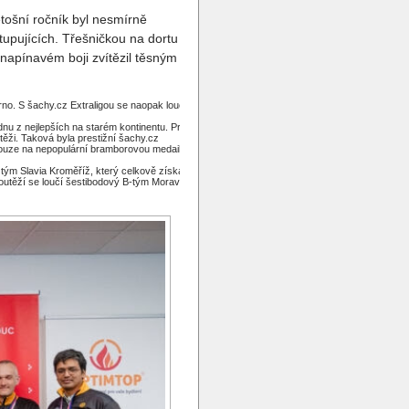
etošní ročník byl nesmírně
tupujících. Třešničkou na dortu se
napínavém boji zvítězil těsným
no. S šachy.cz Extraligou se naopak loučí
ednu z nejlepších na starém kontinentu. Pro
těži. Taková byla prestižní šachy.cz
pouze na nepopulární bramborovou medaili.
 tým Slavia Kroměříž, který celkově získal 9
soutěží se loučí šestibodový B-tým Moravské