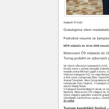
Nejlepší tři hráči
Gratulujeme všem medailistů
Podrobné resumé ze šampioná
MČR mládeže do 16 let 2026 minulo
Mistrovství ČR mládeže do 16
Turnaj proběhl ve výborných
Ve všech věkových kategoriích (U10, 
Druhé místo v pořadí obsadila Gabriel
medaili získal Michal Cagáň a bronz z
Vítězem kategorie D12 se stala Barbo
a třetí místo vybojovala Ellen Topenčík
Amirali Temirbek. Mezi čtrnáctiletými
vybojovala Tess Hujová,. V kategorii c
odvezl Matěj Šotek.
V kategorii šestnáctiletých dívek se s
Markina. Mistrovství ČR chlapců do 16
Všem mladým talentům srdečně gratu
Obsáhlejší závěrečnou zprávu, včetně 
Ze světa
Turnaje kandidátů finišují 