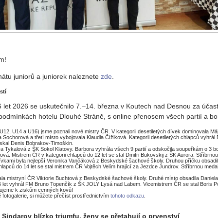
m!
tu juniorů a juniorek naleznete
zde
.
stí
 let 2026 se uskutečnilo 7.–14. března v Koutech nad Desnou za účast
 podmínkách hotelu Dlouhé Stráně, s online přenosem všech partií a
U12, U14 a U16) jsme poznali nové mistry ČR. V kategorii desetiletých dívek dominovala
a Sochorová a třetí místo vybojovala Klaudia Čížiková. Kategorii desetiletých chlapců vyhrá
ískal Denis Bobrakov-Timoškin.
ra Tykalová z ŠK Sokol Klatovy. Barbora vyhrála všech 9 partií a odskočila soupeřkám o 3 
ová. Mistrem ČR v kategorii chlapců do 12 let se stal Dmitri Bukovskij z ŠK Aurora. Stříbrnou
 dívkami byla nejlepší Veronika Vančáková z Beskydské šachové školy. Druhou příčku obsadi
hlapců do 14 let se stal mistrem ČR Vojtěch Velím hrající za Jezdce Jundrov. Stříbrnou meda
tala mistryní ČR Viktorie Buchtová z Beskydské šachové školy. Druhé místo obsadila Daniela 
 let vyhrál FM Bruno Topenčík z ŠK JOLY Lysá nad Labem. Vicemistrem ČR se stal Boris Pogo
lujeme k ziskům cenných kovů!
fotogalerie, si můžete přečíst prostřednictvím
tohoto odkazu
.
– Sindarov blízko triumfu, ženy se přetahují o prvenství