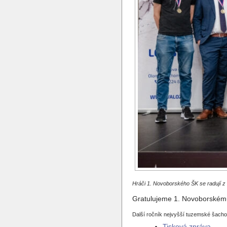
Hráči 1. Novoborského ŠK se radují z 1
Gratulujeme 1. Novoborskému Š
Další ročník nejvyšší tuzemské šacho
Tisková zpráva