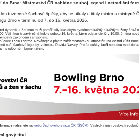
í do Brna: Mistrovství ČR nabídne souboj legend i netradiční for
jedou tuzemské šachové špičky, aby se utkaly o tituly mistra a mistryně
ingu Brno v termínu od 7. do 16. května 2026.
herní dynamiku. Zatímco muži poměří síly klasickým systémem každý s každým, ženy čeká
4:00. Výjimkou je závěrečné kolo v sobotu 16. května, které odstartuje již v 10:00. Jména n
lavnostní zakončení šampionátu.
ání akce zcela zdarma. Neváhejte a přijďte zažít mistrovskou atmosféru na vlastní kůži! Bud
tně naší šachové legendy, velmistra Davida Navary. Pro fanoušky, kteří nebudou moci dorazi
ream s odborným komentářem.
nformace naleznete na
webu Šachového svazu ČR (ŠSČR)
. Výsledky mistrovských soubojů
aligový titul