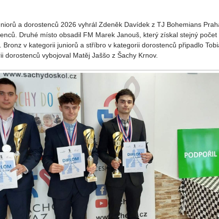
juniorů a dorostenců 2026 vyhrál Zdeněk Davídek z TJ Bohemians Praha, 
ostenců. Druhé místo obsadil FM Marek Janouš, který získal stejný poče
nz v kategorii juniorů a stříbro v kategorii dorostenců připadlo Tobia
ii dorostenců vybojoval Matěj Jaššo z Šachy Krnov.