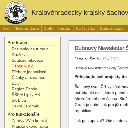
Královéhradecký krajský šacho
Úvod
Termínová listina
Oddíly
Kontakty
Stará stránka
Šachové odkazy
Pro hráče
Dubnový Newsletter 
Pozvánky na turnaje
Družstva
-
Jaroslav Šmíd
15.4.2026
Soutěže mládeže
Tábor KHŠS
Dubnový Newsletter pro členy Šachov
Přebory jednotlivců
Přihlašujte své projekty do
Články a oznámení
ELO
Šachový svaz ČR vyhlásil nov
Region Panda
pořadatelé akcí, které pomáh
ŠŠPM Lipky HK
Mezinárodní den šachu. Stačí
ŠK Lípa
Grant je určen jak pro již rea
Jiskra Jaroměř
republice.
Pro funkcionáře
Zprávy VV a komisí
Jak postupovat? Vše se dozv
Krajská ekonomická