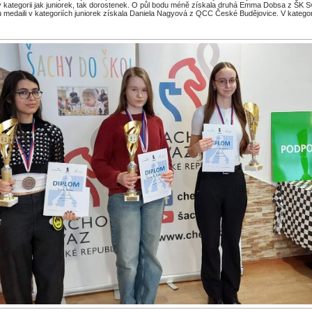
 v kategorii jak juniorek, tak dorostenek. O půl bodu méně získala druhá Emma Dobsa z ŠK S
 medaili v kategoriích juniorek získala Daniela Nagyová z QCC České Budějovice. V kategor