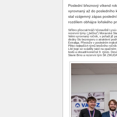
Poslední březnový víkend roku
vyrovnaný až do posledního ko
stal vzájemný zápas poslední
rozdílem obhájce loňského prv
Stříbro převzali hráči Výstaviště Lys
rezervní týmy („béčka“) Moravské Sl
Velmi vyrovnaný ročník, v pořadí již p
diváky šlo bezesporu o atraktivní podí
Extraliga. Přestože v posledním trojk
Pětici nejlepších týmů letošního ročn
Líté boje se sváděly také na opačném p
bodů a obsadil konečné 9. místo. Desá
Slavie Brno a rezervní tým ŠK ZIKUD