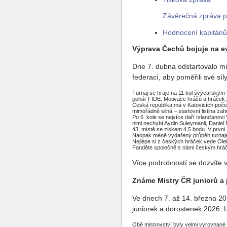
Závěrečná zpráva p
Hodnocení kapitánů
Výprava Čechů bojuje na 
Dne 7. dubna odstartovalo mis
federací, aby poměřili své síl
Turnaj se hraje na 11 kol švýcarským s
pohár FIDE. Motivace hráčů a hráček 
Česká republika má v Katovicích počet
mimořádně silná – startovní listina za
Po 6. kole se nejvíce daří Islanďanovi
nimi nechybí Aydin Suleymanli, Daniel
43. místě se ziskem 4,5 bodu. V první
Naopak méně vydařený průběh turnaje z
Nejlépe si z českých hráček vede Ole
Fanděte společně s námi českým hráč
Více podrobností se dozvíte 
Známe Mistry ČR juniorů a 
Ve dnech 7. až 14. března 20
juniorek a dorostenek 2026. 
Obě mistrovství byly velmi vyrovnané