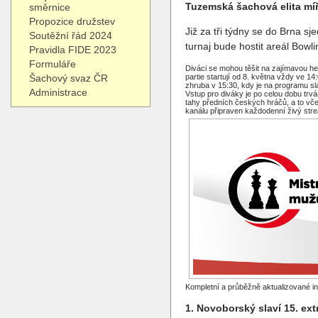
Tuzemská šachová elita míř
směrnice
Propozice družstev
Již za tři týdny se do Brna s
Soutěžní řád 2024
turnaj bude hostit areál Bowl
Pravidla FIDE 2023
Formuláře
Diváci se mohou těšit na zajímavou 
Šachový svaz ČR
partie startují od 8. května vždy ve 1
zhruba v 15:30, kdy je na programu s
Administrace
Vstup pro diváky je po celou dobu trv
tahy předních českých hráčů, a to vče
kanálu připraven každodenní živý st
Kompletní a průběžně aktualizované i
1. Novoborský slaví 15. extr