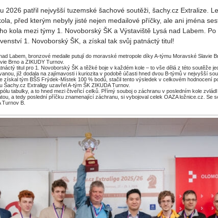
 2026 patřil nejvyšší tuzemské šachové soutěži, šachy.cz Extralize. L
la, před kterým nebyly jisté nejen medailové příčky, ale ani jména ses
ho kola mezi týmy 1. Novoborský ŠK a Výstaviště Lysá nad Labem. Po 
enství 1. Novoborský ŠK, a získal tak svůj patnáctý titul!
á nad Labem, bronzové medaile putují do moravské metropole díky A-týmu Moravské Slavie Br
avie Brno a ZIKUDY Turnov.
atnáctý titul pro 1. Novoborský ŠK a těžké boje v každém kole – to vše dělá z této soutěže j
vanou, jíž dodala na zajímavosti i kuriozita v podobě účasti hned dvou B-týmů v nejvyšší sou
ole získal tým BŠS Frýdek-Místek 100 % bodů, stačil tento výsledek v celkovém hodnocení 
íku Šachy.cz Extraligy uzavřel A-tým ŠK ZIKUDA Turnov.
ólu tabulky, a to hned mezi čtveřicí celků. Přímý souboj o záchranu v posledním kole zvládl
tou, a tedy poslední příčku znamenající záchranu, si vybojoval celek OAZA ložnice.cz. Se 
A Turnov B.