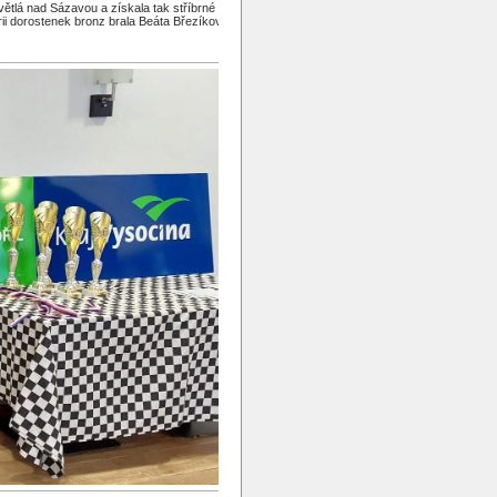
větlá nad Sázavou a získala tak stříbrné
ii dorostenek bronz brala Beáta Březíková z