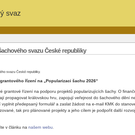
vý svaz
Šachového svazu České republiky
ého svazu České republiky.
 grantového řízení na „Popularizaci šachu 2026“
é grantové řízení na podporu projektů popularizujících šachy. O fina
ají propagovat královskou hru, zapojují veřejnost do šachového dění n
 vyplnit předepsaný formulář a zaslat žádost na e-mail KMK do stano
lizované, tak pro plánované projekty a jeho cílem je podpořit další rozvo
íte v článku na
našem webu
.