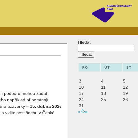
Hledat
Hledat
PO
ÚT
ST
3
4
5
10
11
12
nční podporu mohou žádat
17
18
19
24
25
26
ebo například připomínají
31
vené uzávěrky –
15. dubna 2026
!
« Čvc
j a viditelnost šachu v České