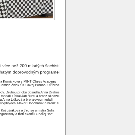
i více než 200 mladých šachistů.
 bohatým doprovodným programem.
 Mája Komárková z MINT Chess Academy.
l Damian Židek ŠK Slavoj Poruba. Stříbrnou
body. Druhou příčku obsadila Anna Drahošová
 medaili získal Jan Burel a bronz si odvezl
la Anna Ličková a bronzovou medaili
ili vybojoval Makar Honcharov a bronz si
Kožušníková a třetí se umístila Sofia
relskiy a třetí skončil Ondřej Boff.