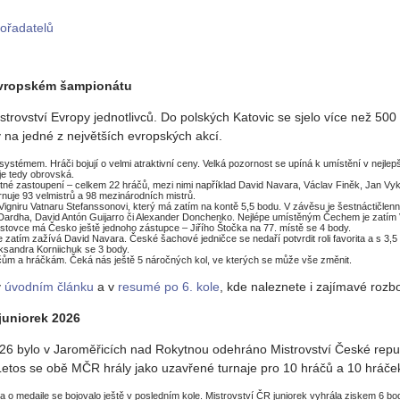
ořadatelů
evropském šampionátu
trovství Evropy jednotlivců. Do polských Katovic se sjelo více než 50
y na jedné z největších evropských akcí.
ystémem. Hráči bojují o velmi atraktivní ceny. Velká pozornost se upíná k umístění v nejlepš
je tedy obrovská.
né zastoupení – celkem 22 hráčů, mezi nimi například David Navara, Václav Finěk, Jan Vyk
hrnuje 93 velmistrů a 98 mezinárodních mistrů.
 Vigniru Vatnaru Stefanssonovi, který má zatím na kontě 5,5 bodu. V závěsu je šestnáctičlen
 Dardha, David Antón Guijarro či Alexander Donchenko. Nejlépe umístěným Čechem je zatím Vá
 stovce má Česko ještě jednoho zástupce – Jiřího Štočka na 77. místě se 4 body.
atím zažívá David Navara. České šachové jedničce se nedaří potvrdit roli favorita a s 3,5
ksandra Korniichuk se 3 body.
ům a hráčkám. Čeká nás ještě 5 náročných kol, ve kterých se může vše změnit.
v
úvodním článku
a v
resumé po 6. kole
, kde naleznete i zajímavé rozbor
juniorek 2026
26 bylo v Jaroměřicích nad Rokytnou odehráno Mistrovství České repub
Letos se obě MČR hrály jako uzavřené turnaje pro 10 hráčů a 10 hráče
 a o medaile se bojovalo ještě v posledním kole. Mistrovství ČR juniorek vyhrála ziskem 