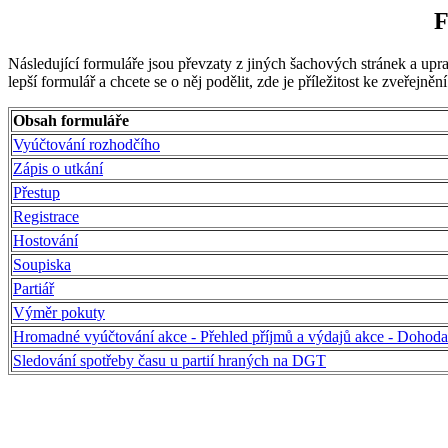
F
Následující formuláře jsou převzaty z jiných šachových stránek a u
lepší formulář a chcete se o něj podělit, zde je příležitost ke zveřejnění
Obsah formuláře
Vyúčtování rozhodčího
Zápis o utkání
Přestup
Registrace
Hostování
Soupiska
Partiář
Výměr pokuty
Hromadné vyúčtování akce - Přehled příjmů a výdajů akce - Dohoda
Sledování spotřeby času u partií hraných na DGT