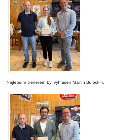
Nejlepším trenérem byl vyhlášen Martin Buločkin.