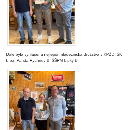
Dále byla vyhlášena nejlepší mládežnická družstva v KPŽD: ŠK
Lípa, Panda Rychnov B, ŠŠPM Lipky B