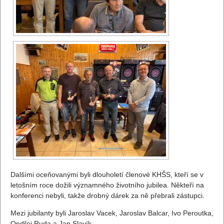
Dalšími oceňovanými byli dlouholetí členové KHŠS, kteří se v
letošním roce dožili významného životního jubilea. Někteří na
konferenci nebyli, takže drobný dárek za ně přebrali zástupci.
Mezi jubilanty byli Jaroslav Vacek, Jaroslav Balcar, Ivo Peroutka,
Ondřej Ruda a Jan Slavík.