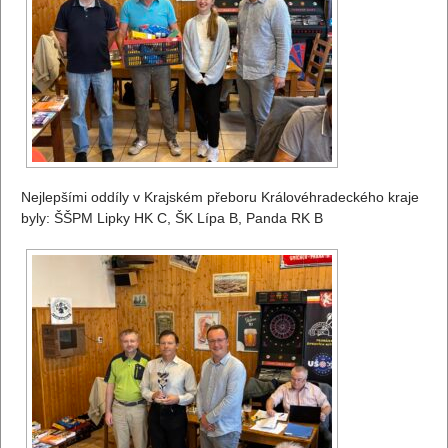
Nejlepšími oddíly v Krajském přeboru Královéhradeckého kraje
byly: ŠŠPM Lipky HK C, ŠK Lípa B, Panda RK B