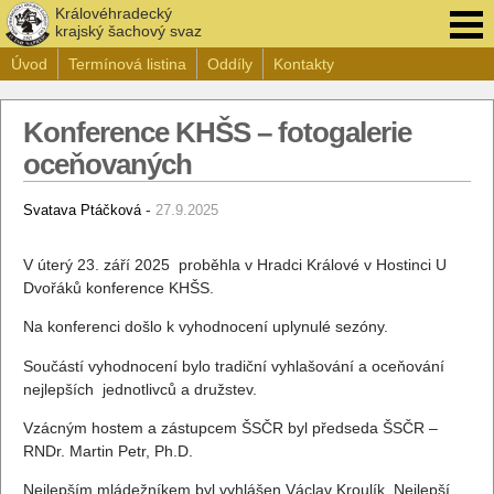
Královéhradecký
krajský šachový svaz
Úvod
Termínová listina
Oddíly
Kontakty
Konference KHŠS – fotogalerie
oceňovaných
-
Svatava Ptáčková
27.9.2025
V úterý 23. září 2025 proběhla v Hradci Králové v Hostinci U
Dvořáků konference KHŠS.
Na konferenci došlo k vyhodnocení uplynulé sezóny.
Součástí vyhodnocení bylo tradiční vyhlašování a oceňování
nejlepších jednotlivců a družstev.
Vzácným hostem a zástupcem ŠSČR byl předseda ŠSČR –
RNDr. Martin Petr, Ph.D.
Nejlepším mládežníkem byl vyhlášen Václav Kroulík. Nejlepší