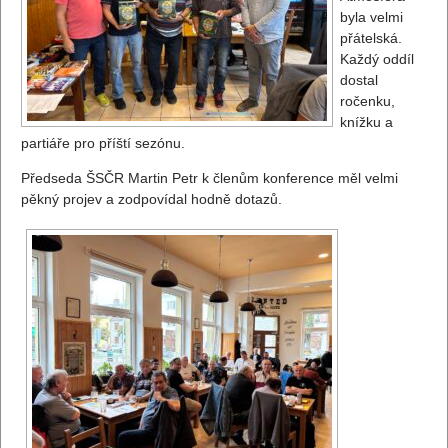
byla velmi
přátelská.
Každý oddíl
dostal
ročenku,
knížku a
partiáře pro příští sezónu.
Předseda ŠSČR Martin Petr k členům konference měl velmi
pěkný projev a zodpovídal hodně dotazů.