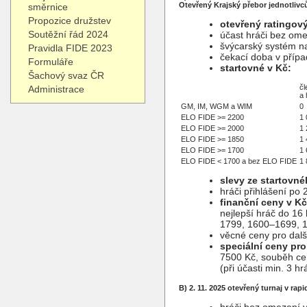
Otevřený Krajský přebor jednotlivc
směrnice
Propozice družstev
otevřený ratingový
Soutěžní řád 2024
účast hráči bez ome
švýcarský systém na 
Pravidla FIDE 2023
čekací doba v případ
Formuláře
startovné v Kč:
Šachový svaz ČR
č
Administrace
a 
GM, IM, WGM a WIM
0
ELO FIDE >= 2200
1 
ELO FIDE >= 2000
1 
ELO FIDE >= 1850
1 
ELO FIDE >= 1700
1 
ELO FIDE < 1700 a bez ELO FIDE
1 
slevy ze startovné
hráči přihlášení po 
finanční ceny v Kč
nejlepší hráč do 16
1799, 1600–1699, 
věcné ceny pro dalš
speciální ceny pr
7500 Kč, souběh ce
(při účasti min. 3 h
B) 2. 11. 2025 otevřený turnaj v rap