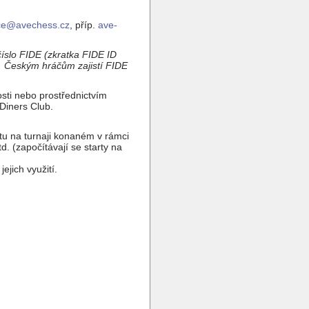
ice@avechess.cz
, příp.
ave-
číslo FIDE (zkratka FIDE ID
i. Českým hráčům zajistí FIDE
sti nebo prostřednictvím
Diners Club.
rtu na turnaji konaném v rámci
d. (započítávají se starty na
ejich využití.