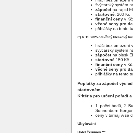
hráči bez omezení 
švýcarský systém na
zápočet
na rapid E
startovné
: 200 Kč
finanční ceny
v Kč:
věcné ceny pro da
přihlášky na tento t
C) 6. 11. 2025 otevřený bleskový tur
hráči bez omezení 
švýcarský systém na 
zápočet
na blesk 
startovné
150 Kč
finanční ceny
v Kč:
věcné ceny pro da
přihlášky na tento t
Poplatky za zápočet výsled
startovném
.
Kritéria pro určení pořadí a
1. počet bodů, 2. B
Sonnenborn-Berger, 
ceny v turnaji A se 
Ubytování
Hotel Černigov ***