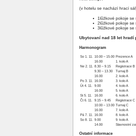
(v hotelu se nachází hrací sál
1lůžkové pokoje se 
2lůžkové pokoje se 
3lůžkové pokoje se 
Ubytovaní nad 18 let hradí 
Harmonogram
So 1. 11.
10.00 – 15.00
Prezence A
16.00
1. kolo A
Ne 2. 11.
8.30 – 9.15
Registrace B
9.30 – 13.30
Turnaj B
16.00
2. kolo A
Po 3. 11.
16.00
3. kolo A
Út 4. 11.
9.00
4. kolo A
16.00
5. kolo A
St 5. 11.
16.00
6. kolo A
Čt 6. 11.
9.15 – 9.45
Registrace C
10.00 – 13.00
Turnaj C
16.00
7. kolo A
Pá 7. 11.
16.00
8. kolo A
So 8. 11.
9.00
9. kolo A
14.00
Slavnostní z
Ostatní informace