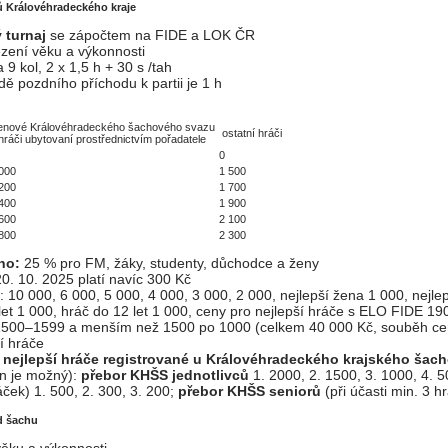
ů Královéhradeckého kraje
 turnaj
se zápočtem na FIDE a LOK ČR
zení věku a výkonnosti
9 kol, 2 x 1,5 h + 30 s /tah
ě pozdního příchodu k partii je 1 h
lenové Královéhradeckého šachového svazu
ostatní hráči
hráči ubytovaní prostřednictvím pořadatele
0
000
1 500
200
1 700
400
1 900
600
2 100
800
2 300
ho:
25 % pro FM, žáky, studenty, důchodce a ženy
20. 10. 2025 platí navíc 300 Kč
: 10 000, 6 000, 5 000, 4 000, 3 000, 2 000, nejlepší žena 1 000, nejlep
 let 1 000, hráč do 12 let 1 000, ceny pro nejlepší hráče s ELO FIDE
1500–1599 a menším než 1500 po 1000 (celkem 40 000 Kč, souběh c
í hráče
o nejlepší hráče registrované u Královéhradeckého krajského šac
n je možný):
přebor KHŠS jednotlivců
1. 2000, 2. 1500, 3. 1000, 4. 
ráček) 1. 500, 2. 300, 3. 200;
přebor KHŠS seniorů
(při účasti min. 3 h
id šachu