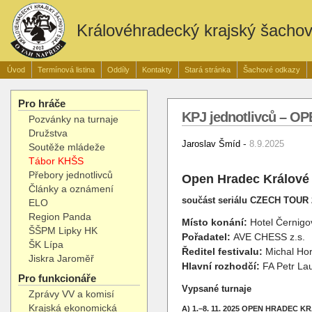
Královéhradecký krajský šacho
Úvod
Termínová listina
Oddíly
Kontakty
Stará stránka
Šachové odkazy
Pro hráče
KPJ jednotlivců – OPE
Pozvánky na turnaje
Družstva
-
Jaroslav Šmíd
8.9.2025
Soutěže mládeže
Tábor KHŠS
Přebory jednotlivců
Open Hradec Králové 
Články a oznámení
součást seriálu CZECH TOUR 2
ELO
Region Panda
Místo konání:
Hotel Černigo
ŠŠPM Lipky HK
Pořadatel:
AVE CHESS z.s.
ŠK Lípa
Ředitel festivalu:
Michal Ho
Jiskra Jaroměř
Hlavní rozhodčí:
FA Petr L
Pro funkcionáře
Vypsané turnaje
Zprávy VV a komisí
Krajská ekonomická
A) 1.–8. 11. 2025 OPEN HRADEC 