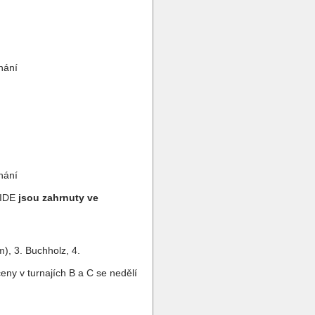
nání
nání
FIDE
jsou zahrnuty ve
), 3. Buchholz, 4.
ceny v turnajích B a C se nedělí