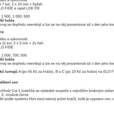
věku a výkonnosti
 7 kol, 2 x 10 min + 5s/tah
LO FIDE a rapid LOK ČR
 1 500, 1 000, 500
lší hráče
urnaj se dopředu neevidují a lze se na něj prezentovat až v den jeho ko
naj
věku a výkonnosti
11 kol, 2 x 3 min + 2s /tah
ELO FIDE
 1 000, 700, 500
lší hráče
urnaj se dopředu neevidují a lze se na něj prezentovat až v den jeho ko
ků turnajů
A (po 55 Kč za hráče), B a C (po 10 Kč za hráče) na ELO 
 dělení cen
uchholz Cut 1 (odečítá se výsledek soupeře s nejnižším bodovým ziskem
5. vícekrát černé
dělí podle systému Hort mezi takový počet hráčů, kolik je vypsáno cen; 