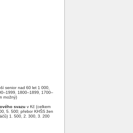
ší senior nad 60 let 1 000,
 1900–1999, 1800–1899, 1700–
en možný)
hového svazu
v Kč (celkem
500, 5. 500; přebor KHŠS žen
ráčů) 1. 500, 2. 300, 3. 200