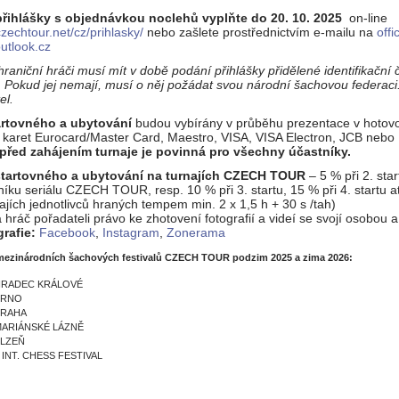
řihlášky s objednávkou noclehů vyplňte do 20. 10. 2025
on-line
zechtour.net/cz/prihlasky/
nebo zašlete prostřednictvím e-mailu na
off
utlook.cz
hraniční hráči musí mít v době podání přihlášky přidělené identifikační 
 Pokud jej nemají, musí o něj požádat svou národní šachovou federac
el.
artovného a ubytování
budou vybírány v průběhu prezentace v hotovo
 karet Eurocard/Master Card, Maestro, VISA, VISA Electron, JCB nebo 
před zahájením turnaje je povinná pro všechny účastníky.
startovného a ubytování na turnajích CZECH TOUR
– 5 % při 2. sta
níku seriálu CZECH TOUR, resp. 10 % při 3. startu, 15 % při 4. startu at
ajích jednotlivců hraných tempem min. 2 x 1,5 h + 30 s /tah)
 hráč pořadateli právo ke zhotovení fotografií a videí se svojí osobou a j
grafie:
Facebook
,
Instagram
,
Zonerama
 mezinárodních šachových festivalů
CZECH TOUR podzim 2025 a zima 2026
:
 HRADEC KRÁLOVÉ
 BRNO
 PRAHA
 MARIÁNSKÉ LÁZNĚ
PLZEŇ
 INT. CHESS FESTIVAL