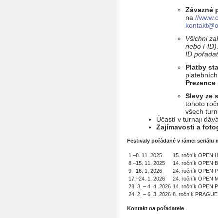
Závazné p
na
//www.c
kontakt@o
Všichni za
nebo FID).
ID pořadat
Platby st
platebních
Prezence 
Slevy ze 
tohoto roč
všech turn
Účastí v turnaji dává
Zajímavosti a foto
Festivaly
pořádané v rámci seriálu
1.–8. 11. 2025
15. ročník OPEN
8.–15. 11. 2025
14. ročník OPEN
9.–16. 1. 2026
24. ročník OPEN
17.–24. 1. 2026
24. ročník OPEN
28. 3. – 4. 4. 2026
14. ročník OPEN 
24. 2. – 6. 3. 2026
8. ročník PRAGUE
Kontakt na pořadatele