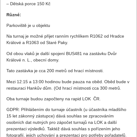
– Dětská porce 150 Kč
Různé:
Parkoviště je u objektu
Na turnaj je možné přijet ranním rychlíkem R1062 od Hradce
Králové a R1063 od Staré Paky.
Od obou vlaků je další spojení BUS481 na zastávku Dvůr
Králové n. L., obecní domy.
Tato zastávka je cca 200 metrů od hrací místnosti.
Mezi 12:15 a 13:00 hodinou bude pauza na oběd. Oběd bude v
restauraci Hankův dům. (Od hrací místnosti cca 300 metrů.
Oba turnaje budou započteny na rapid LOK ČR.
GDPR: Přihlášením do turnaje účastník (u účastníka mladšího
15 let zákonný zástupce) dává souhlas se zpracováním
osobních dat nutných pro zápočet turnajů na LOK a další
prezentaci výsledků. Taktéž dává souhlas s pořízením jeho
fotografií, jejich uchování a prezentaci pro potřeby pořadatelů.