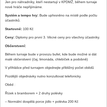
Jen pro náhradníky, kteří nestartují v KPDMŽ, během turnaje
nové hráče nepřijímáme.
Systém a tempo hry:
Bude upřesněno na místě podle počtu
účastníků.
Startovné:
100 Kč
Ceny:
Diplomy pro první 3. Věcné ceny pro všechny účastníky.
Občerstvení:
Během turnaje bude v provozu bufet, kde bude možné si dát
malé občerstvení (čaj, limonáda, chlebíček a podobně)
V přihlášce před turnajem objednejte přibližný počet obědů
Pozdější objednávky nutno konzultovat telefonicky.
Oběd :
Řízek s bramborem + 2 druhy polévky
– Normální dospělá porce jídlo + polévka 200 Kč