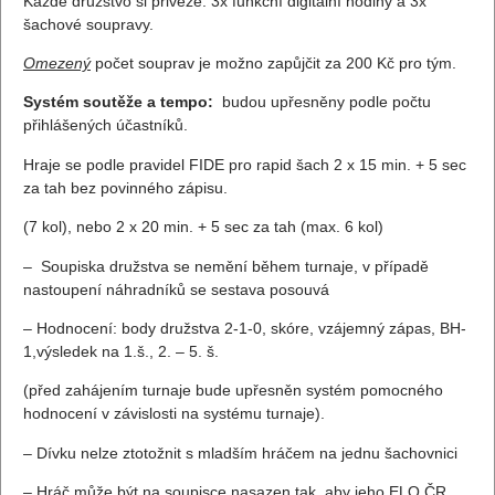
Každé družstvo si přiveze: 3x funkční digitální hodiny a 3x
šachové soupravy.
Omezený
počet souprav je možno zapůjčit za 200 Kč pro tým.
Systém soutěže a tempo:
budou upřesněny podle počtu
přihlášených účastníků.
Hraje se podle pravidel FIDE pro rapid šach 2 x 15 min. + 5 sec
za tah bez povinného zápisu.
(7 kol), nebo 2 x 20 min. + 5 sec za tah (max. 6 kol)
– Soupiska družstva se nemění během turnaje, v případě
nastoupení náhradníků se sestava posouvá
– Hodnocení: body družstva 2-1-0, skóre, vzájemný zápas, BH-
1,výsledek na 1.š., 2. – 5. š.
(před zahájením turnaje bude upřesněn systém pomocného
hodnocení v závislosti na systému turnaje).
– Dívku nelze ztotožnit s mladším hráčem na jednu šachovnici
– Hráč může být na soupisce nasazen tak, aby jeho ELO ČR