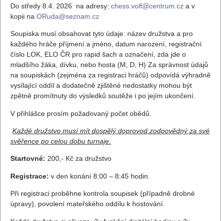
Do středy 8.4. 2026 na adresy:
chess.volf@centrum.cz
a v
kopii na
ORuda@seznam.cz
Soupiska musí obsahovat tyto údaje: název družstva a pro
každého hráče příjmení a jméno, datum narození, registrační
číslo LOK, ELO ČR pro rapid šach a označení, zda jde o
mladšího žáka, dívku, nebo hosta (M, D, H) Za správnost údajů
na soupiskách (zejména za registraci hráčů) odpovídá výhradně
vysílající oddíl a dodatečně zjištěné nedostatky mohou být
zpětně promítnuty do výsledků soutěže i po jejím ukončení.
V přihlášce prosím požadovaný počet obědů.
Každé družstvo musí mít dospělý doprovod zodpovědný za své
svěřence po celou dobu turnaje.
Startovné:
200,- Kč za družstvo
Registrace:
v den konání 8:00 – 8:45 hodin.
Při registraci proběhne kontrola soupisek (případně drobné
úpravy), povolení mateřského oddílu k hostování.