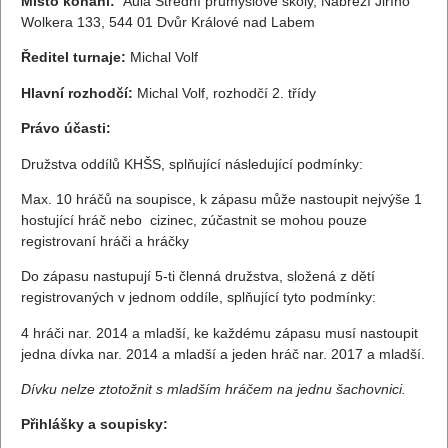
Místo konání:
Aula Střední průmyslové školy, Nábřeží Jiřího
Wolkera 133, 544 01 Dvůr Králové nad Labem
Ředitel turnaje:
Michal Volf
Hlavní rozhodčí:
Michal Volf, rozhodčí 2. třídy
Právo účasti:
Družstva oddílů KHŠS, splňující následující podmínky:
Max. 10 hráčů na soupisce, k zápasu může nastoupit nejvýše 1
hostující hráč nebo cizinec, zúčastnit se mohou pouze
registrovaní hráči a hráčky
Do zápasu nastupují 5-ti členná družstva, složená z dětí
registrovaných v jednom oddíle, splňující tyto podmínky:
4 hráči nar. 2014 a mladší, ke každému zápasu musí nastoupit
jedna dívka nar. 2014 a mladší a jeden hráč nar. 2017 a mladší.
Dívku nelze ztotožnit s mladším hráčem na jednu šachovnici.
Přihlášky a soupisky: