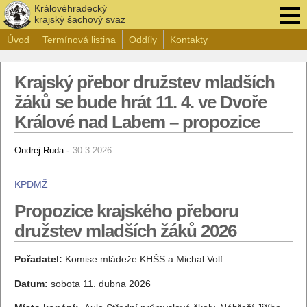
Královéhradecký
krajský šachový svaz
Úvod
Termínová listina
Oddíly
Kontakty
Krajský přebor družstev mladších
žáků se bude hrát 11. 4. ve Dvoře
Králové nad Labem – propozice
-
Ondrej Ruda
30.3.2026
KPDMŽ
Propozice krajského přeboru
družstev mladších žáků 2026
Pořadatel:
Komise mládeže KHŠS a Michal Volf
Datum:
sobota 11. dubna 2026