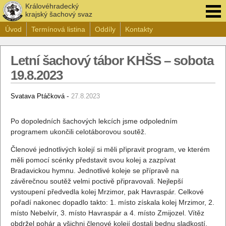
Královéhradecký
krajský šachový svaz
Úvod
Termínová listina
Oddíly
Kontakty
Letní šachový tábor KHŠS – sobota
19.8.2023
-
Svatava Ptáčková
27.8.2023
Po dopoledních šachových lekcích jsme odpoledním
programem ukončili celotáborovou soutěž.
Členové jednotlivých kolejí si měli připravit program, ve kterém
měli pomocí scénky představit svou kolej a zazpívat
Bradavickou hymnu. Jednotlivé koleje se přípravě na
závěrečnou soutěž velmi poctivě připravovali. Nejlepší
vystoupení předvedla kolej Mrzimor, pak Havraspár. Celkové
pořadí nakonec dopadlo takto: 1. místo získala kolej Mrzimor, 2.
místo Nebelvír, 3. místo Havraspár a 4. místo Zmijozel. Vítěz
obdržel pohár a všichni členové kolejí dostali bednu sladkostí.