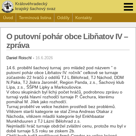
Královéhradecký
krajský šachový svaz
Úvod
Termínová listina
Oddíly
Kontakty
O putovní pohár obce Libňatov IV –
zpráva
-
Daniel Roischl
16.6.2026
14.6. proběhl šachový turnaj pro mládež pod názvem ” o
putovní pohár obce Libňatov IV. ročník” celkově se turnaje
zúčastnilo 22 hráčů z oddílů TJ L.Bělohrad, TJ Náchod, DDM
N.Paka, TJ Jiskra Jaroměř, Region Panda, z.s., Šachový klub
Lípa, z.s., ŠŠPM Lipky a Markoušovice.
V obou skupinách byl lichý počet hráčů, podrobnou zprávu o
turnaji vydá hlavní rozhodčí turnaje P. Čechura, kterému
pomáhal M. Jílek jako rozhodčí.
Turnaj proběhl ve velice hezkém prostředí bez problémů.
Vítězem starší kategorie se stal Zíma Andreas Otakar z
Náchoda, vítězem mladší kategorie byl Enkhbaatar
Munkhduuren z TJ Lázní Bělohrad z.s.
Nejmladší hráč turnaje obdržel zvláštní cenu, protože mu byl v
době turnaje 5,5 roku se ziskem 2b.
Chtěl bych tudíž poděkovat firmě Condor za velice krásné