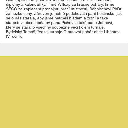
diplomy a kalendáříky, firmě Willcap za krásné poháry, firmě
SECO za zaplacení pronájmu hrací místnosti, Böhnischovi PhDr
za hezké ceny. Zároveň je nutné poděkovat i paní hostinské jak
se o nás starala, aby jsme netrpěli hladem a žízní a také
starostovi obce Libňatov panu Pichovi a také panu Johnovi,
který se staral o všechny souběžné věci kolem turnaje.
Bydelský Tomáš, ředitel turnaje O putovní pohár obce Libňatov
IV.ročník