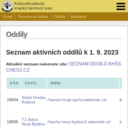
Královéhradecký
krajský šachový svaz
Úvod
Termínová listina
Oddíly
Kontakty
Oddíly
Seznam aktivních oddílů k 1. 9. 2023
:
SEZNAM ODDÍLŮ KHŠS
Aktuální seznam naleznete zde
CHESS.CZ
KÓD
ODDÍL
WWW
E-
Sokol Hradec
18004
//seniori-hraji-sachy.webnode.cz/
ji.n
Králové
TJ Jiskra
18005
//sachy-novy-bydzov2.webnode.cz/
jose
Nový Bydžov