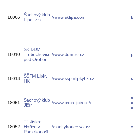
Šachový klub
18006
//www.sklipa.com
lubo
Lípa, z.s.
ŠK DDM
18010
Třebechovice
//www.ddmtre.cz
jan-
pod Orebem
ŠŠPM Lipky
18013
//www.sspmlipkyhk.cz
ssp
HK
sac
Šachový klub
18051
//www.sach-jicin.cz//
as.c
Jičín
as.c
TJ Jiskra
18052
Hořice v
//sachyhorice.wz.cz
vlus
Podkrkonoší