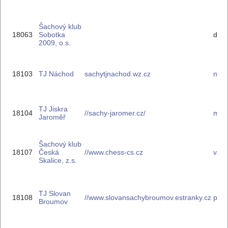
Šachový klub
18063
Sobotka
drah
2009, o.s.
18103
TJ Náchod
sachytjnachod.wz.cz
nik
TJ Jiskra
18104
//sachy-jaromer.cz/
mila
Jaroměř
Šachový klub
18107
Česká
//www.chess-cs.cz
v.ve
Skalice, z.s.
TJ Slovan
18108
//www.slovansachybroumov.estranky.cz
pero
Broumov