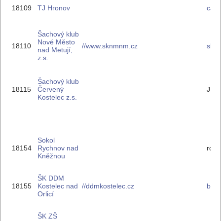
18109
TJ Hronov
cap.
Šachový klub
Nové Město
18110
//www.sknmnm.cz
skn
nad Metují,
z.s.
Šachový klub
18115
Červený
J.V
Kostelec z.s.
Sokol
18154
Rychnov nad
rost
Kněžnou
ŠK DDM
18155
Kostelec nad
//ddmkostelec.cz
bla
Orlicí
ŠK ZŠ