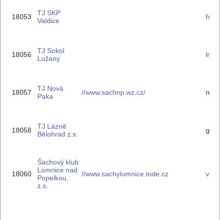
TJ SKP
18053
fsve
Valdice
TJ Sokol
18056
lma
Lužany
TJ Nová
18057
//www.sachnp.wz.cz/
nov
Paka
TJ Lázně
18058
groh
Bělohrad z.s.
Šachový klub
Lomnice nad
18060
//www.sachylomnice.tode.cz
v.v
Popelkou,
z.s.