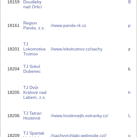
18159
Doudleby
Ben
nad Orlicí
Region
18161
//www.panda-rk.cz
pand
Panda, z.s.
TJ
18201
Lokomotiva
//www.lokotrutnov.cz/sachy
zd.a
Trutnov
TJ Sokol
18204
luka
Dubenec
TJ Dvůr
18205
Králové nad
hlin
Labem, z.s.
TJ Tatran
18206
//www.hostinnejfs.estranky.cz/
Ulm
Hostinné
TJ Spartak
18209
//sachyvrchlabi.webnode.cz//
sol