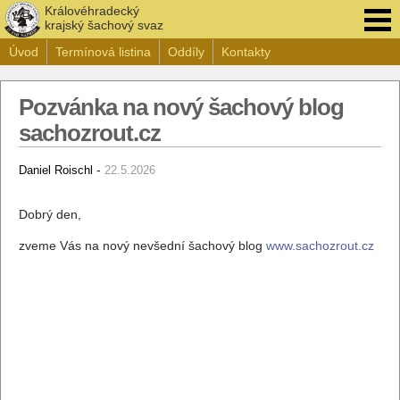
Královéhradecký
krajský šachový svaz
Úvod
Termínová listina
Oddíly
Kontakty
Pozvánka na nový šachový blog
sachozrout.cz
-
Daniel Roischl
22.5.2026
Dobrý den,
zveme Vás na nový nevšední šachový blog
www.sachozrout.cz