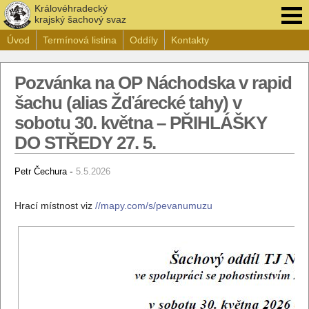
Královéhradecký
krajský šachový svaz
Úvod
Termínová listina
Oddíly
Kontakty
Pozvánka na OP Náchodska v rapid
šachu (alias Žďárecké tahy) v
sobotu 30. května – PŘIHLÁŠKY
DO STŘEDY 27. 5.
-
Petr Čechura
5.5.2026
Hrací místnost viz
//mapy.com/s/pevanumuzu