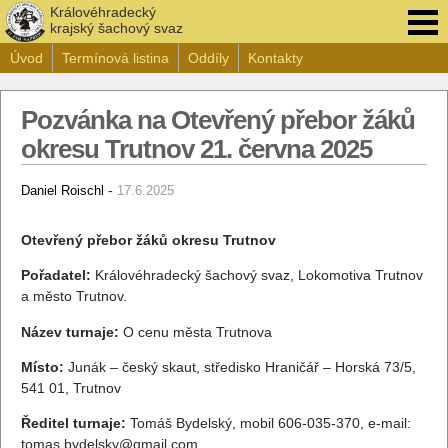
Královéhradecký
krajský šachový svaz
Úvod
Termínová listina
Oddíly
Kontakty
Pozvánka na Otevřený přebor žáků
okresu Trutnov 21. června 2025
-
Daniel Roischl
17.6.2025
Otevřený přebor žáků okresu Trutnov
Pořadatel:
Královéhradecký šachový svaz, Lokomotiva Trutnov
a město Trutnov.
Název turnaje:
O cenu města Trutnova
Místo:
Junák – český skaut, středisko Hraničář – Horská 73/5,
541 01, Trutnov
Ředitel turnaje:
Tomáš Bydelský, mobil 606-035-370, e-mail:
tomas.bydelsky@gmail.com