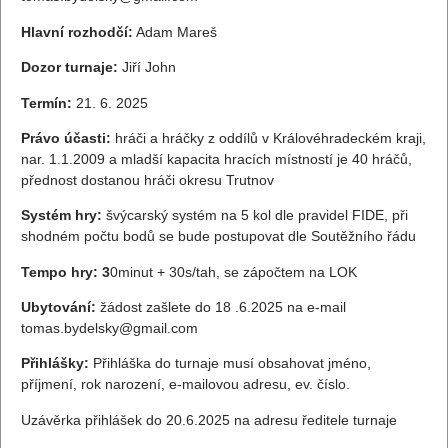
Hlavní rozhodčí:
Adam Mareš
Dozor turnaje:
Jiří John
Termín:
21. 6. 2025
Právo účasti:
hráči a hráčky z oddílů v Královéhradeckém kraji,
nar. 1.1.2009 a mladší kapacita hracích místností je 40 hráčů,
přednost dostanou hráči okresu Trutnov
Systém hry:
švýcarský systém na 5 kol dle pravidel FIDE, při
shodném počtu bodů se bude postupovat dle Soutěžního řádu
Tempo hry: 3
0minut + 30s/tah, se zápočtem na LOK
Ubytování:
žádost zašlete do 18 .6.2025 na e-mail
tomas.bydelsky@gmail.com
Přihlášky:
Přihláška do turnaje musí obsahovat jméno,
příjmení, rok narození, e-mailovou adresu, ev. číslo.
Uzávěrka přihlášek do 20.6.2025 na adresu ředitele turnaje