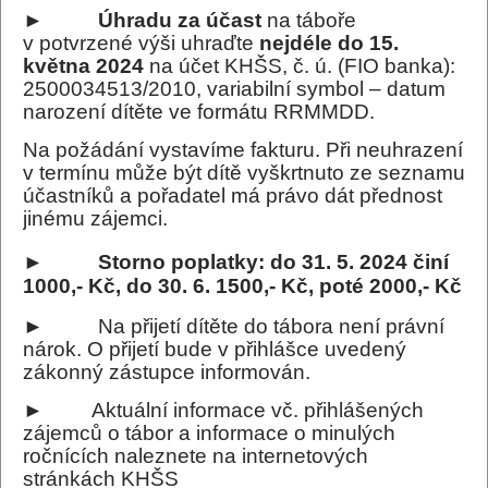
►
Úhradu za účast
na táboře
v potvrzené výši uhraďte
nejdéle do 15.
května 2024
na účet KHŠS, č. ú. (FIO banka):
2500034513/2010, variabilní symbol – datum
narození dítěte ve formátu RRMMDD.
Na požádání vystavíme fakturu. Při neuhrazení
v termínu může být dítě vyškrtnuto ze seznamu
účastníků a pořadatel má právo dát přednost
jinému zájemci.
►
Storno poplatky: do 31. 5. 2024 činí
1000,- Kč, do 30. 6. 1500,- Kč, poté 2000,- Kč
► Na přijetí dítěte do tábora není právní
nárok. O přijetí bude v přihlášce uvedený
zákonný zástupce informován.
► Aktuální informace vč. přihlášených
zájemců o tábor a informace o minulých
ročnících naleznete na internetových
stránkách KHŠS