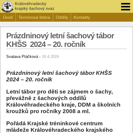
Královéhradecký
krajský šachový svaz
Úvod
Termínová listina
Oddíly
Kontakty
Prázdninový letní šachový tábor
KHŠS 2024 – 20. ročník
-
Svatava Ptáčková
18.4.2024
Prázdninový
letní šachový tábor KHŠS
2024 – 20. ročník
Letní tábor pro děti se zájmem o šachy,
převážně z šachových oddílů
Královéhradeckého kraje, DDM a školních
kroužků pro ročníky 2008 a ml.
Pořádá Krajské tréninkové centrum
mládeže Královéhradeckého krajského