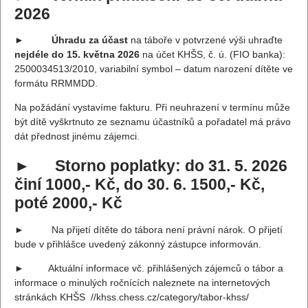
2026
►
Úhradu za účast
na táboře v potvrzené výši uhraďte
nejdéle do 15. května 2026
na účet KHŠS, č. ú. (FIO banka):
2500034513/2010, variabilní symbol – datum narození dítěte ve
formátu RRMMDD.
Na požádání vystavíme fakturu. Při neuhrazení v termínu může
být dítě vyškrtnuto ze seznamu účastníků a pořadatel má právo
dát přednost jinému zájemci.
► Storno poplatky: do 31. 5. 2026
činí 1000,- Kč, do 30. 6. 1500,- Kč,
poté 2000,- Kč
► Na přijetí dítěte do tábora není právní nárok. O přijetí
bude v přihlášce uvedený zákonný zástupce informován.
► Aktuální informace vč. přihlášených zájemců o tábor a
informace o minulých ročnících naleznete na internetových
stránkách KHŠS //khss.chess.cz/category/tabor-khss/