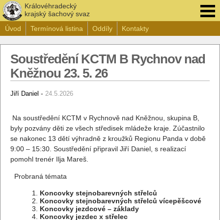
Královéhradecký
krajský šachový svaz
Úvod
Termínová listina
Oddíly
Kontakty
Soustředění KCTM B Rychnov nad
Kněžnou 23. 5. 26
-
Jiří Daniel
24.5.2026
Na soustředění KCTM v Rychnově nad Kněžnou, skupina B,
byly pozvány děti ze všech středisek mládeže kraje. Zúčastnilo
se nakonec 13 dětí výhradně z kroužků Regionu Panda v době
9:00 – 15:30. Soustředění připravil Jiří Daniel, s realizací
pomohl trenér Ilja Mareš.
Probraná témata
Koncovky stejnobarevných střelců
Koncovky stejnobarevných střelců vícepěšcové
Koncovky jezdcové – základy
Koncovky jezdec x střelec