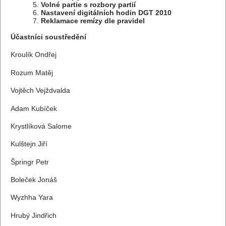
Volné partie s rozbory partií
Nastavení digitálních hodin DGT 2010
Reklamace remízy dle pravidel
Účastníci soustředění
Kroulík Ondřej
Rozum Matěj
Vojtěch Vejždvalda
Adam Kubíček
Krystlíková Salome
Kulštejn Jiří
Špringr Petr
Boleček Jonáš
Wyzhha Yara
Hrubý Jindřich