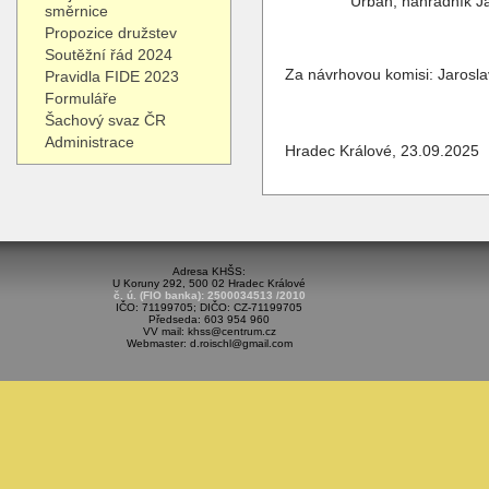
Urban, náhradník Ja
směrnice
Propozice družstev
Soutěžní řád 2024
Za návrhovou komisi: Jarosla
Pravidla FIDE 2023
Formuláře
Šachový svaz ČR
Administrace
Hradec Králové, 23.09.2025
Adresa KHŠS:
U Koruny 292, 500 02 Hradec Králové
č. ú. (FIO banka): 2500034513 /2010
IČO: 71199705; DIČO: CZ-71199705
Předseda: 603 954 960
VV mail: khss@centrum.cz
Webmaster: d.roischl@gmail.com