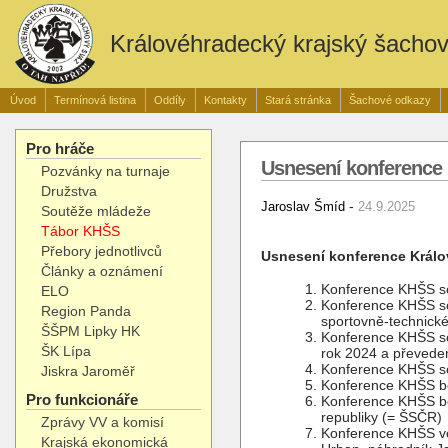
Královéhradecký krajský šacho
Úvod
Termínová listina
Oddíly
Kontakty
Stará stránka
Šachové odkazy
Pro hráče
Usnesení konference 
Pozvánky na turnaje
Družstva
-
Jaroslav Šmíd
24.9.2025
Soutěže mládeže
Tábor KHŠS
Přebory jednotlivců
Usnesení konference Král
Články a oznámení
Konference KHŠS sc
ELO
Konference KHŠS sc
Region Panda
sportovně-technick
ŠŠPM Lipky HK
Konference KHŠS sc
ŠK Lípa
rok 2024 a převeden
Konference KHŠS sc
Jiskra Jaroměř
Konference KHŠS be
Pro funkcionáře
Konference KHŠS b
republiky (= ŠSČR)
Zprávy VV a komisí
Konference KHŠS vol
Krajská ekonomická