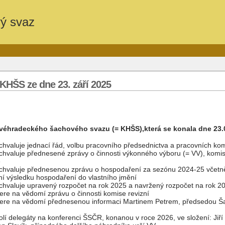
vý svaz
KHŠS ze dne 23. září 2025
ovéhradeckého šachového svazu (= KHŠS),
která se konala dne 23.
hvaluje jednací řád, volbu pracovního předsednictva a pracovních ko
hvaluje přednesené zprávy o činnosti výkonného výboru (= VV), komi
é
hvaluje přednesenou zprávu o hospodaření za sezónu 2024-25 včetně
í výsledku hospodaření do vlastního jmění
hvaluje upravený rozpočet na rok 2025 a navržený rozpočet na rok 2
re na vědomí zprávu o činnosti komise revizní
ere na vědomí přednesenou informaci Martinem Petrem, předsedou 
í delegáty na konferenci ŠSČR, konanou v roce 2026, ve složení: Jiří