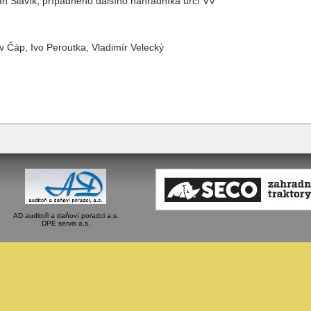
n Slavík, případného dalšího náhradníka určí VV
v Čáp, Ivo Peroutka, Vladimír Velecký
AD auditoři a daňoví poradci a.s.
DPE servis a.s.