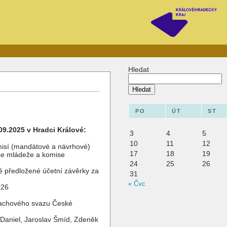
Hledat
Hledat
PO
ÚT
ST
09.2025 v Hradci Králové:
3
4
5
10
11
12
misí (mandátové a návrhové)
17
18
19
se mládeže a komise
24
25
26
 předložené účetní závěrky za
31
« Čvc
026
Šachového svazu České
 Daniel, Jaroslav Šmíd, Zdeněk