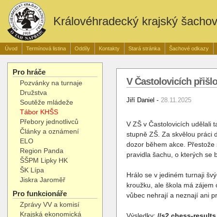
Královéhradecký krajský šacho
Úvod
Termínová listina
Oddíly
Kontakty
Stará stránka
Šachové odkazy
Pro hráče
V Častolovicích přišl
Pozvánky na turnaje
Družstva
-
Jiří Daniel
28.11.2025
Soutěže mládeže
Tábor KHŠS
Přebory jednotlivců
V ZŠ v Častolovicích udělali 
Články a oznámení
stupně ZŠ. Za skvělou práci 
ELO
dozor během akce. Přestože se
Region Panda
pravidla šachu, o kterých se
ŠŠPM Lipky HK
ŠK Lípa
Hrálo se v jediném turnaji šv
Jiskra Jaroměř
kroužku, ale škola má zájem o
Pro funkcionáře
vůbec nehrají a neznají ani p
Zprávy VV a komisí
Krajská ekonomická
Výsledky:
//s2.chess-resul