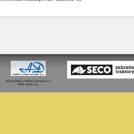
AD auditoři a daňoví poradci a.s.
DPE servis a.s.