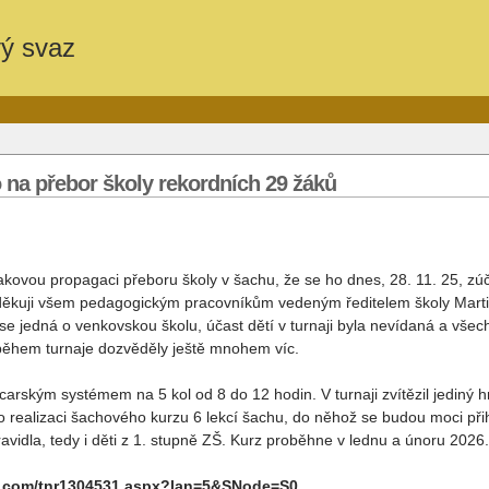
vý svaz
o na přebor školy rekordních 29 žáků
takovou propagaci přeboru školy v šachu, že se ho dnes, 28. 11. 25, zúča
děkuji všem pedagogickým pracovníkům vedeným ředitelem školy Martine
 jedná o venkovskou školu, účast dětí v turnaji byla nevídaná a všech
 během turnaje dozvěděly ještě mnohem víc.
ýcarským systémem na 5 kol od 8 do 12 hodin. V turnaji zvítězil jediný 
 realizaci šachového kurzu 6 lekcí šachu, do něhož se budou moci přihlá
ravidla, tedy i děti z 1. stupně ZŠ. Kurz proběhne v lednu a únoru 2026.
ts.com/tnr1304531.aspx?lan=5&SNode=S0