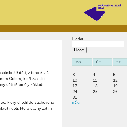
Hledat
Hledat
PO
ÚT
ST
stnilo 29 dětí, z toho 5 z 1.
3
4
5
m Odlem, kteří zaistili i
10
11
12
ny děti již uměly základní
17
18
19
24
25
26
31
hráč, který chodil do šachového
« Čvc
sit i děti, které šachy zatím