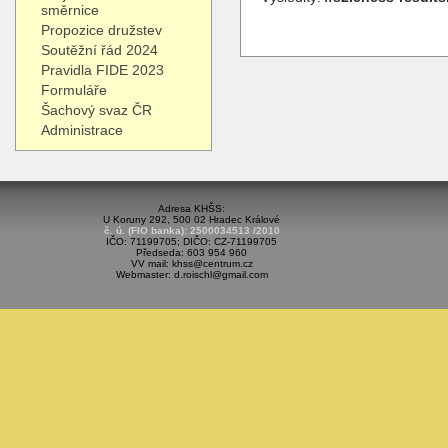
směrnice
Propozice družstev
Soutěžní řád 2024
Pravidla FIDE 2023
Formuláře
Šachový svaz ČR
Administrace
Adresa KHŠS:
U Koruny 292, 500 02 Hradec Králové
č. ú. (FIO banka): 2500034513 /2010
IČO: 71199705; DIČO: CZ-71199705
Předseda: 603 954 960
VV mail: khss@centrum.cz
Webmaster: d.roischl@gmail.com