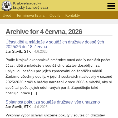
Královéhradecký
krajský šachový svaz
Úvod
Termínová listina
Oddíly
Kontakty
Archive for 4 června, 2026
Účast dětí a mládeže v soutěžích družstev dospělých
2025/26 do 18. června
-
Jan Slavík, STK
4.6.2026
Podle Krajské ekonomické směrnice musí oddíly nahlásit počet
účastí dětí a mládeže v soutěžích družstev dospělých za
uplynulou sezónu pro jejich zpracování do žebříčku oddílů.
Žádáme všechny oddíly, v jejichž sestavách nastoupily v sezóně
2025/2026 hráči a hráčky narození v roce 2008 a mladší, aby si
spočítali počet jejich odehraných partií. Započítejte také
hostující hráče […]
Splatnost pokut za soutěže družstev, vše uhrazeno
-
Jan Slavík, STK
4.6.2026
Výkonný výbor schválil uložené pokuty v soutěžích družstev