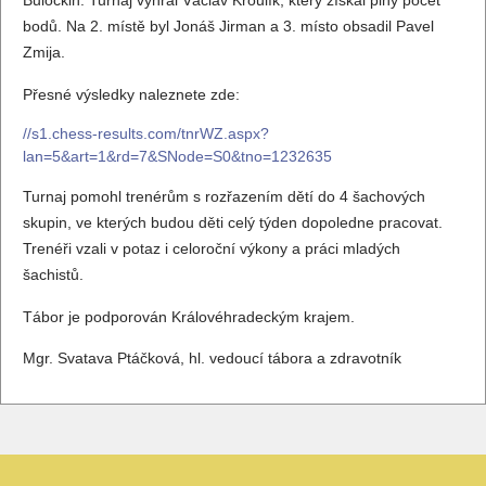
Buločkin. Turnaj vyhrál Václav Kroulík, který získal plný počet
bodů. Na 2. místě byl Jonáš Jirman a 3. místo obsadil Pavel
Zmija.
Přesné výsledky naleznete zde:
//s1.chess-results.com/tnrWZ.aspx?
lan=5&art=1&rd=7&SNode=S0&tno=1232635
Turnaj pomohl trenérům s rozřazením dětí do 4 šachových
skupin, ve kterých budou děti celý týden dopoledne pracovat.
Trenéři vzali v potaz i celoroční výkony a práci mladých
šachistů.
Tábor je podporován Královéhradeckým krajem.
Mgr. Svatava Ptáčková, hl. vedoucí tábora a zdravotník