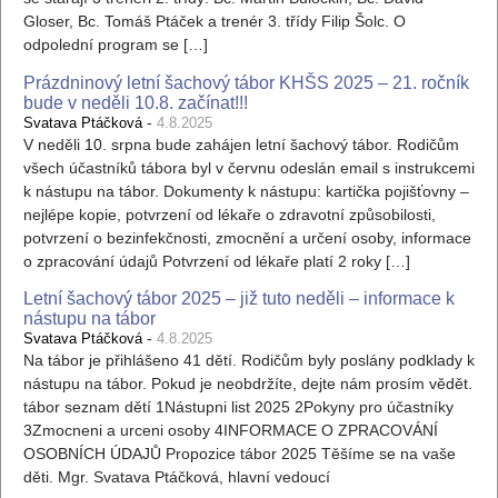
Gloser, Bc. Tomáš Ptáček a trenér 3. třídy Filip Šolc. O
odpolední program se […]
Prázdninový letní šachový tábor KHŠS 2025 – 21. ročník
bude v neděli 10.8. začínat!!!
-
Svatava Ptáčková
4.8.2025
V neděli 10. srpna bude zahájen letní šachový tábor. Rodičům
všech účastníků tábora byl v červnu odeslán email s instrukcemi
k nástupu na tábor. Dokumenty k nástupu: kartička pojišťovny –
nejlépe kopie, potvrzení od lékaře o zdravotní způsobilosti,
potvrzení o bezinfekčnosti, zmocnění a určení osoby, informace
o zpracování údajů Potvrzení od lékaře platí 2 roky […]
Letní šachový tábor 2025 – již tuto neděli – informace k
nástupu na tábor
-
Svatava Ptáčková
4.8.2025
Na tábor je přihlášeno 41 dětí. Rodičům byly poslány podklady k
nástupu na tábor. Pokud je neobdržíte, dejte nám prosím vědět.
tábor seznam dětí 1Nástupni list 2025 2Pokyny pro účastníky
3Zmocneni a urceni osoby 4INFORMACE O ZPRACOVÁNÍ
OSOBNÍCH ÚDAJŮ Propozice tábor 2025 Těšíme se na vaše
děti. Mgr. Svatava Ptáčková, hlavní vedoucí