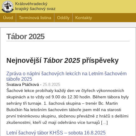
Královéhradecký
krajský šachový svaz
Úvod
Termínová listina
Oddíly
Kontakty
Tábor 2025
Nejnovější
Tábor 2025
příspěveky
Zpráva o náplni šachových lekcích na Letním šachovém
táboře 2025
-
Svatava Ptáčková
25.8.2025
Šachové lekce probíhaly každý den ve čtyřech výkonnostních
skupinách a to vždy od 9.00 do 12.30 hodin. Během tábora byly
sehrány tři turnaje. 1. šachová skupina – trenér Bc. Martin
Buločkin Na letošním šachovém táboře jsem měl na starosti
první tréninkovou skupinu, složenou převážně z hráčů s delšími
zkušenostmi, kteří už mají odehráno více turnajů […]
Letní šachový tábor KHŠS – sobota 16.8.2025