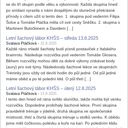
se do tří skupin podle věku a výkonnosti. Každá skupina hned
po snídani vyrazila s námi dospělými do slunečné překrásné
přírody s cílem užít si tento den. 1. skupina pod vedením Filipa
Šolce a Tomáše Ptáčka měla cíl své cesty Sněžku. 2. skupina s
Martinem Buločkinem a Davidem […]
Letní šachový tábor KHŠS – středa 13.8.2025
-
Svatava Ptáčková
15.8.2025
Každé ráno mladé šachisty budí písně postaviček z Italského
brainrotu. Následuje rozcvička pod vedením Tomáše Glosera.
Během rozcvičky mohou děti za dobré výkony získávat body
(aury) pro své týmy. Následovaly šachové lekce ve skupinách.
Tréninky jsou vždy od devíti hodin do půl jedné. Od půl jedné
máme oběd a po té polední klid. O půl třetí […]
Letní šachový tábor KHŠS – úterý 12.8.2025
-
Svatava Ptáčková
13.8.2025
I tento den hned od rána svítilo sluníčko, takže mohla být venku
rozcvička. Dopoledne probíhaly šachové lekce. První skupina
pravidelně trénuje v jídelně, druhá skupina ve společenské
místnosti, třetí a čtvrtá skupina trénuje u stolků venku. K obědu
jsme měli čočkovou polévku a kuře na kari. Po poledním klidu