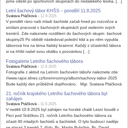
jsme odešli po sportovních skupinách do nedalekého lesíka, […]
Letní šachový tábor KHŠS – pondělí 11.8.2025
-
Svatava Ptáčková
12.8.2025
V pondělí ráno naši mladí šachisté začali hned po rozcvičce a
snídani pracovat v šachových skupinách pod vedením svých
trenérů. Zde naleznete rozdělení do šachových skupin: šachové
skupiny25 Po obědě následoval polední klid a po něm vypukla
táborová hra na téma Italský brainrot. Každý z účastníků tábora
si na hřišti našel svou obálku s pozvánkou […]
Fotogalerie Letního šachového tábora
-
Svatava Ptáčková
11.8.2025
Fotografie z aktivit na Letním šachovém táboře naleznete zde:
//www.rajce.idnes.cz/loremroomyy/album/sachovy-tabor-2025
Bude každý den průběžně doplňováno. Mgr. Svatava Ptáčková
21. ročník krajského Letního šachového tábora byl
zahájen
-
Svatava Ptáčková
11.8.2025
V neděli 10.8.2025 byl zahájen na horské chatě Lesní boudě v
Peci pod Sněžkou 21. ročník Letního šachového tábora za
účasti 40 mladých šachistů a šachistek. O tyto budoucí naděje
se starají 3 trenéři 2. třídy: Bc. Martin Buločkin, Bc. David