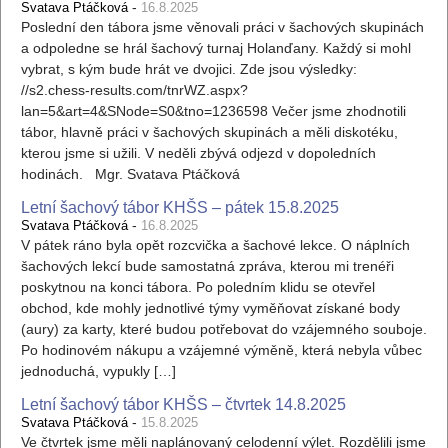
-
Svatava Ptáčková
16.8.2025
Poslední den tábora jsme věnovali práci v šachových skupinách
a odpoledne se hrál šachový turnaj Holanďany. Každý si mohl
vybrat, s kým bude hrát ve dvojici. Zde jsou výsledky:
//s2.chess-results.com/tnrWZ.aspx?
lan=5&art=4&SNode=S0&tno=1236598 Večer jsme zhodnotili
tábor, hlavně práci v šachových skupinách a měli diskotéku,
kterou jsme si užili. V neděli zbývá odjezd v dopoledních
hodinách. Mgr. Svatava Ptáčková
Letní šachový tábor KHŠS – pátek 15.8.2025
-
Svatava Ptáčková
16.8.2025
V pátek ráno byla opět rozcvička a šachové lekce. O náplních
šachových lekcí bude samostatná zpráva, kterou mi trenéři
poskytnou na konci tábora. Po poledním klidu se otevřel
obchod, kde mohly jednotlivé týmy vyměňovat získané body
(aury) za karty, které budou potřebovat do vzájemného souboje.
Po hodinovém nákupu a vzájemné výměně, která nebyla vůbec
jednoduchá, vypukly […]
Letní šachový tábor KHŠS – čtvrtek 14.8.2025
-
Svatava Ptáčková
15.8.2025
Ve čtvrtek jsme měli naplánovaný celodenní výlet. Rozdělili jsme