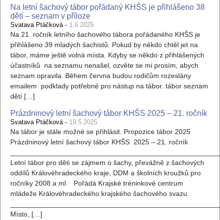
Na letní šachový tábor pořádaný KHŠS je přihlášeno 38
dětí – seznam v příloze
-
Svatava Ptáčková
1.6.2025
Na 21. ročník letního šachového tábora pořádaného KHŠS je
přihlášeno 39 mladých šachistů. Pokud by někdo chtěl jet na
tábor, máme ještě volná místa. Kdyby se někdo z přihlášených
účastníků na seznamu nenašel, ozvěte se mi prosím, abych
seznam opravila. Během června budou rodičům rozeslány
emailem podklady potřebné pro nástup na tábor. tábor seznam
dětí […]
Prázdninový letní šachový tábor KHŠS 2025 – 21. ročník
-
Svatava Ptáčková
19.5.2025
Na tábor je stále možné se přihlásit. Propozice tábor 2025
Prázdninový letní šachový tábor KHŠS 2025 – 21. ročník
_____________________________________________________
Letní tábor pro děti se zájmem o šachy, převážně z šachových
oddílů Královéhradeckého kraje, DDM a školních kroužků pro
ročníky 2008 a ml. Pořádá Krajské tréninkové centrum
mládeže Královéhradeckého krajského šachového svazu.
_____________________________________________________
Místo, […]