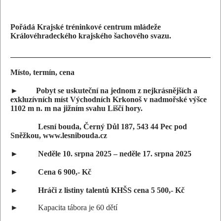
Pořádá Krajské tréninkové centrum mládeže
Královéhradeckého krajského šachového svazu.
_____________________________________________________
Místo, termín, cena
► Pobyt se uskuteční na jednom z nejkrásnějších a
exkluzívních míst Východních Krkonoš v nadmořské výšce
1102 m n. m na jižním svahu Liščí hory.
Lesní bouda, Černý Důl 187, 543 44 Pec pod
Sněžkou, www.lesnibouda.cz
► Neděle 10. srpna 2025 – neděle 17. srpna 2025
► Cena 6 900,- Kč
► Hráči z listiny talentů KHŠS cena 5 500,- Kč
► Kapacita tábora je 60 dětí