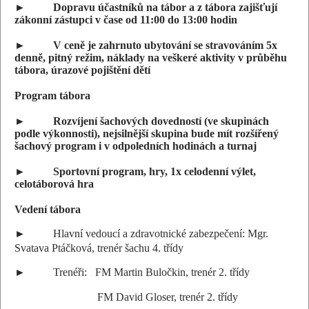
► Dopravu účastníků na tábor a z tábora zajišťují
zákonní zástupci v čase od 11:00 do 13:00 hodin
► V ceně je zahrnuto ubytování se stravováním 5x
denně, pitný režim, náklady na veškeré aktivity v průběhu
tábora, úrazové pojištění dětí
Program tábora
► Rozvíjení šachových dovedností (ve skupinách
podle výkonnosti), nejsilnější skupina bude mít rozšířený
šachový program i v odpoledních hodinách a turnaj
► Sportovní program, hry, 1x celodenní výlet,
celotáborová hra
Vedení tábora
► Hlavní vedoucí a zdravotnické zabezpečení: Mgr.
Svatava Ptáčková, trenér šachu 4. třídy
► Trenéři: FM Martin Buločkin, trenér 2. třídy
FM David Gloser, trenér 2. třídy