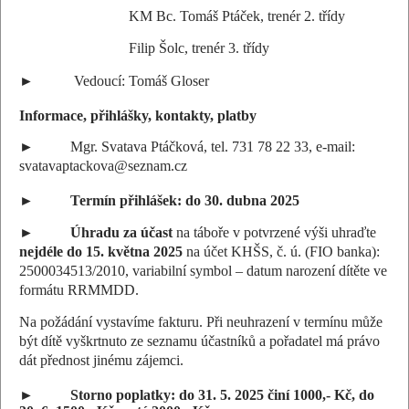
KM Bc. Tomáš Ptáček, trenér 2. třídy
Filip Šolc, trenér 3. třídy
► Vedoucí: Tomáš Gloser
Informace, přihlášky, kontakty, platby
► Mgr. Svatava Ptáčková, tel. 731 78 22 33, e-mail:
svatavaptackova@seznam.cz
► Termín přihlášek: do 30. dubna 2025
►
Úhradu za účast
na táboře v potvrzené výši uhraďte
nejdéle do 15. května 2025
na účet KHŠS, č. ú. (FIO banka):
2500034513/2010, variabilní symbol – datum narození dítěte ve
formátu RRMMDD.
Na požádání vystavíme fakturu. Při neuhrazení v termínu může
být dítě vyškrtnuto ze seznamu účastníků a pořadatel má právo
dát přednost jinému zájemci.
► Storno poplatky: do 31. 5. 2025 činí 1000,- Kč, do