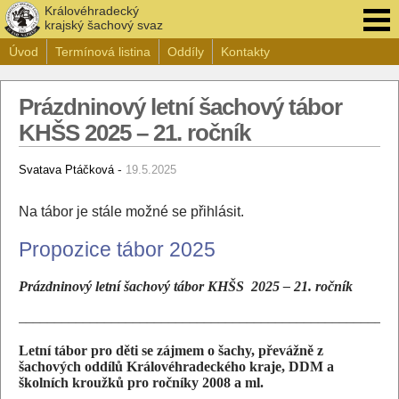
Královéhradecký
krajský šachový svaz
Úvod
Termínová listina
Oddíly
Kontakty
Prázdninový letní šachový tábor
KHŠS 2025 – 21. ročník
-
Svatava Ptáčková
19.5.2025
Na tábor je stále možné se přihlásit.
Propozice tábor 2025
Prázdninový
letní šachový tábor KHŠS 2025 – 21. ročník
_____________________________________________________
Letní tábor pro děti se zájmem o šachy, převážně z
šachových oddílů Královéhradeckého kraje, DDM a
školních kroužků pro ročníky 2008 a ml.