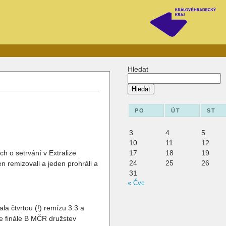
Hledat
Hledat
PO
ÚT
ST
3
4
5
10
11
12
h o setrvání v Extralize
17
18
19
24
25
26
n remizovali a jeden prohráli a
31
« Čvc
a čtvrtou (!) remízu 3:3 a
e finále B MČR družstev