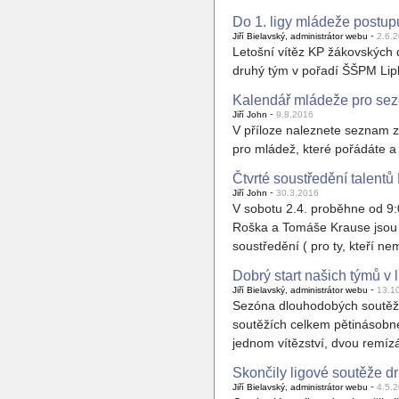
Do 1. ligy mládeže postup
-
Jiří Bielavský, administrátor webu
2.6.
Letošní vítěz KP žákovských d
druhý tým v pořadí ŠŠPM Lipky
Kalendář mládeže pro se
-
Jiří John
9.8.2016
V příloze naleznete seznam z
pro mládež, které pořádáte a
Čtvrté soustředění talent
-
Jiří John
30.3.2016
V sobotu 2.4. proběhne od 9:
Roška a Tomáše Krause jsou u
soustředění ( pro ty, kteří ne
Dobrý start našich týmů v 
-
Jiří Bielavský, administrátor webu
13.1
Sezóna dlouhodobých soutěží d
soutěžích celkem pětinásobné
jednom vítězství, dvou remíz
Skončily ligové soutěže dru
-
Jiří Bielavský, administrátor webu
4.5.