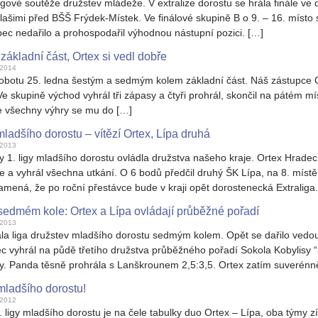
gové soutěže družstev mládeže. V extralize dorostu se hrála finále ve d
lašimi před BŠŠ Frýdek-Místek. Ve finálové skupině B o 9. – 16. místo 
ec nedařilo a prohospodařil výhodnou nástupní pozici. […]
základní část, Ortex si vedl dobře
.2014
 sobotu 25. ledna šestým a sedmým kolem základní část. Náš zástupce 
e skupině východ vyhrál tři zápasy a čtyři prohrál, skončil na pátém mís
e všechny výhry se mu do […]
mladšího dorostu – vítězí Ortex, Lípa druhá
.2013
y 1. ligy mladšího dorostu ovládla družstva našeho kraje. Ortex Hradec
 a vyhrál všechna utkání. O 6 bodů předčil druhý ŠK Lípa, na 8. míst
amená, že po roční přestávce bude v kraji opět dorostenecká Extraliga
sedmém kole: Ortex a Lípa ovládají průběžné pořadí
.2013
ala liga družstev mladšího dorostu sedmým kolem. Opět se dařilo ved
 vyhrál na půdě třetího družstva průběžného pořadí Sokola Kobylisy “be
čky. Panda těsně prohrála s Lanškrounem 2,5:3,5. Ortex zatím suverénně
 mladšího dorostu!
.2012
 ligy mladšího dorostu je na čele tabulky duo Ortex – Lípa, oba týmy 