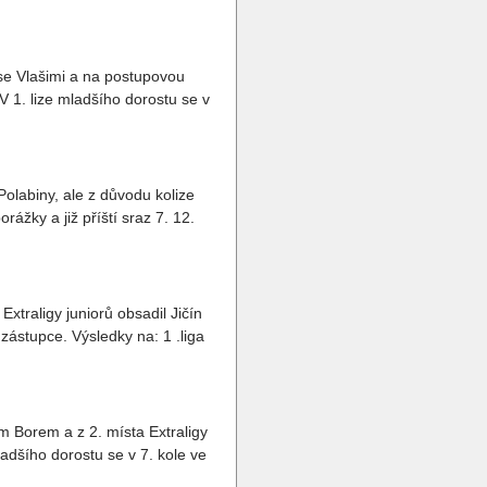
ase Vlašimi a na postupovou
 V 1. lize mladšího dorostu se v
Polabiny, ale z důvodu kolize
rážky a již příští sraz 7. 12.
xtraligy juniorů obsadil Jičín
zástupce. Výsledky na: 1 .liga
ým Borem a z 2. místa Extraligy
adšího dorostu se v 7. kole ve