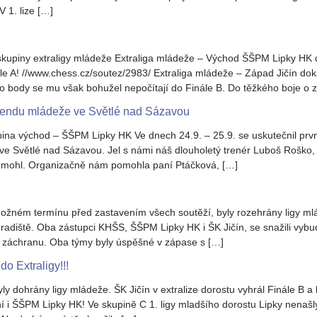
 1. lize […]
 skupiny extraligy mládeže Extraliga mládeže – Východ ŠŠPM Lipky HK 
le A! //www.chess.cz/soutez/2983/ Extraliga mládeže – Západ Jičín dokáz
o body se mu však bohužel nepočítají do Finále B. Do těžkého boje o z
íkendu mládeže ve Světlé nad Sázavou
pina východ – ŠŠPM Lipky HK Ve dnech 24.9. – 25.9. se uskutečnil prvn
í ve Světlé nad Sázavou. Jel s námi náš dlouholetý trenér Luboš Roško
omohl. Organizačně nám pomohla paní Ptáčková, […]
možném termínu před zastavením všech soutěží, byly rozehrány ligy mlá
diště. Oba zástupci KHŠS, ŠŠPM Lipky HK i ŠK Jičín, se snažili vybudo
o záchranu. Oba týmy byly úspěšné v zápase s […]
o Extraligy!!!
ly dohrány ligy mládeže. ŠK Jičín v extralize dorostu vyhrál Finále B a 
plní i ŠŠPM Lipky HK! Ve skupině C 1. ligy mladšího dorostu Lipky nena