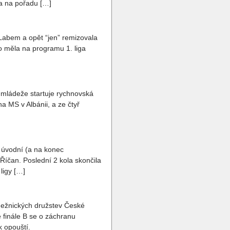
la na pořadu […]
Labem a opět “jen” remizovala
lo měla na programu 1. liga
y mládeže startuje rychnovská
a MS v Albánii, a ze čtyř
 úvodní (a na konec
íčan. Poslední 2 kola skončila
ligy […]
dežnických družstev České
 finále B se o záchranu
k opouští.