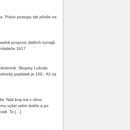
že. Právo postupu tak přešlo na
padně propozic dalších turnajů
ř-mládeže 1617
sokolovně. Skupiny Luboše
tnický poplatek je 150,- Kč za
eže. Náš kraj má v obou
 mu vyšel velmi dobře a po
ístě. To […]