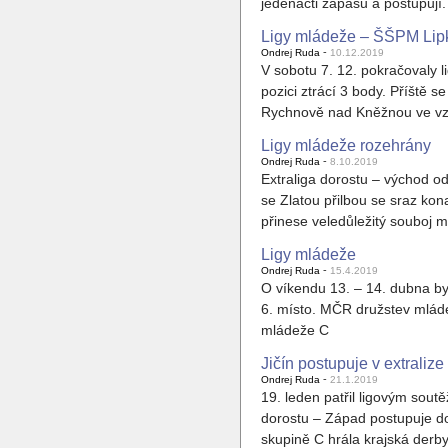
jedenácti zápasů a postupují
Ligy mládeže – ŠŠPM Lipky
-
Ondrej Ruda
10.12.2019
V sobotu 7. 12. pokračovaly l
pozici ztrácí 3 body. Příště s
Rychnově nad Kněžnou ve vz
Ligy mládeže rozehrány
-
Ondrej Ruda
8.10.2019
Extraliga dorostu – východ od
se Zlatou přilbou se sraz kona
přinese veledůležitý souboj m
Ligy mládeže
-
Ondrej Ruda
15.4.2019
O víkendu 13. – 14. dubna byl
6. místo. MČR družstev mládež
mládeže C
Jičín postupuje v extralize
-
Ondrej Ruda
21.1.2019
19. leden patřil ligovým soutě
dorostu – Západ postupuje do 
skupině C hrála krajská derby