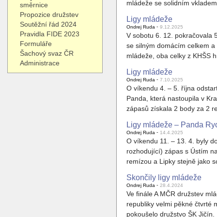
mládeže se solidním vkladem 
směrnice
Propozice družstev
Ligy mládeže
Soutěžní řád 2024
-
Ondrej Ruda
9.12.2025
Pravidla FIDE 2023
V sobotu 6. 12. pokračovala 
Formuláře
se silným domácím celkem a fi
Šachový svaz ČR
mládeže, oba celky z KHŠS hrá
Administrace
Ligy mládeže
-
Ondrej Ruda
7.10.2025
O víkendu 4. – 5. října odsta
Panda, která nastoupila v Kra
zápasů získala 2 body za 2 re
Ligy mládeže – Panda Rych
-
Ondrej Ruda
14.4.2025
O víkendu 11. – 13. 4. byly 
rozhodující) zápas s Ústím n
remízou a Lipky stejně jako s
Skončily ligy mládeže
-
Ondrej Ruda
28.4.2024
Ve finále A MČR družstev ml
republiky velmi pěkné čtvrté
pokoušelo družstvo ŠK Jičín. 