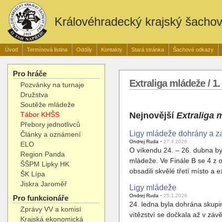
Královéhradecký krajský šacho
Úvod
Termínová listina
Oddíly
Kontakty
Stará stránka
Šachové odkazy
Pro hráče
Extraliga mládeže / 1.
Pozvánky na turnaje
Družstva
Soutěže mládeže
Nejnovější
Extraliga 
Tábor KHŠS
Přebory jednotlivců
Ligy mládeže dohrány a z
Články a oznámení
-
Ondrej Ruda
27.4.2026
ELO
O víkendu 24. – 26. dubna by
Region Panda
mládeže. Ve Finále B se 4 z o
ŠŠPM Lipky HK
obsadili skvělé třetí místo a e
ŠK Lípa
Jiskra Jaroměř
Ligy mládeže
-
Ondrej Ruda
25.1.2026
Pro funkcionáře
24. ledna byla dohrána skupi
Zprávy VV a komisí
vítězství se dočkala až v zá
Krajská ekonomická