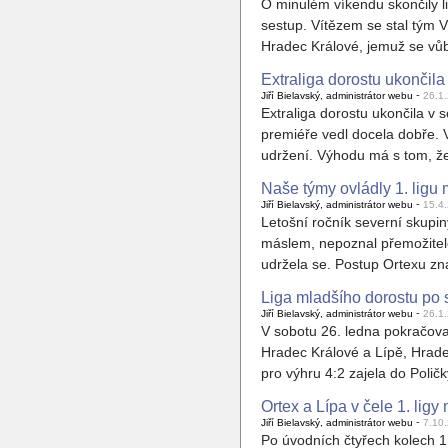
O minulém víkendu skončily li
sestup. Vítězem se stal tým V
Hradec Králové, jemuž se vůb
Extraliga dorostu ukončila 
-
Jiří Bielavský, administrátor webu
26.1
Extraliga dorostu ukončila v
premiéře vedl docela dobře. V
udržení. Výhodu má s tom, ž
Naše týmy ovládly 1. ligu 
-
Jiří Bielavský, administrátor webu
15.4
Letošní ročník severní skupin
máslem, nepoznal přemožitele
udržela se. Postup Ortexu zn
Liga mladšího dorostu po 
-
Jiří Bielavský, administrátor webu
26.1
V sobotu 26. ledna pokračov
Hradec Králové a Lípě, Hradec
pro výhru 4:2 zajela do Poli
Ortex a Lípa v čele 1. ligy
-
Jiří Bielavský, administrátor webu
7.10
Po úvodních čtyřech kolech 1.