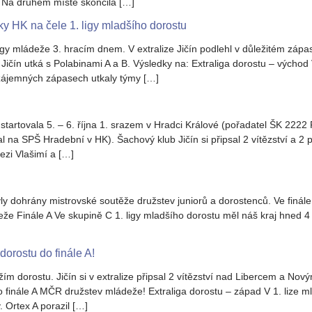
. Na druhém místě skončila […]
 HK na čele 1. ligy mladšího dorostu
igy mládeže 3. hracím dnem. V extralize Jičín podlehl v důležitém záp
e Jičín utká s Polabinami A a B. Výsledky na: Extraliga dorostu – východ
ájemných zápasech utkaly týmy […]
startovala 5. – 6. října 1. srazem v Hradci Králové (pořadatel ŠK 2222 
l na SPŠ Hradební v HK). Šachový klub Jičín si připsal 2 vítězství a 2 po
ezi Vlašimí a […]
y dohrány mistrovské soutěže družstev juniorů a dorostenců. Ve finále E
e Finále A Ve skupině C 1. ligy mladšího dorostu měl náš kraj hned 4 
 dorostu do finále A!
žím dorostu. Jičín si v extralize připsal 2 vítězství nad Libercem a Nov
finále A MČR družstev mládeže! Extraliga dorostu – západ V 1. lize ml
. Ortex A porazil […]