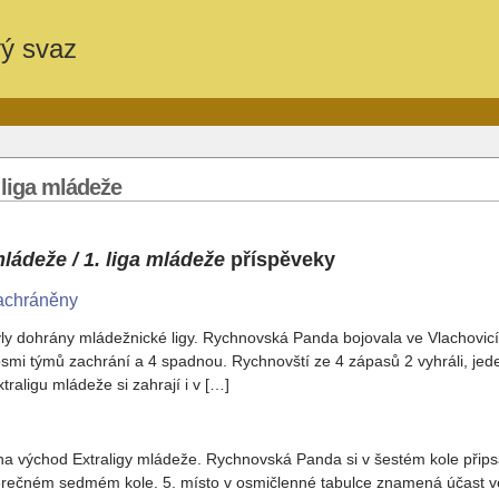
vý svaz
 liga mládeže
mládeže / 1. liga mládeže
příspěveky
achráněny
ly dohrány mládežnické ligy. Rychnovská Panda bojovala ve Vlachovicíc
smi týmů zachrání a 4 spadnou. Rychnovští ze 4 zápasů 2 vyhráli, jede
xtraligu mládeže si zahrají i v […]
na východ Extraligy mládeže. Rychnovská Panda si v šestém kole připsal
věrečném sedmém kole. 5. místo v osmičlenné tabulce znamená účast v