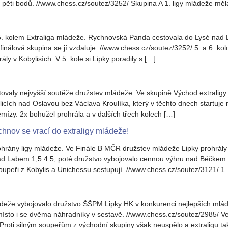
pěti bodů. //www.chess.cz/soutez/3252/ Skupina A 1. ligy mládeže mě
5. kolem Extraliga mládeže. Rychnovská Panda cestovala do Lysé nad 
nálová skupina se jí vzdaluje. //www.chess.cz/soutez/3252/ 5. a 6. ko
ly v Kobylisích. V 5. kole si Lipky poradily s […]
rtovaly nejvyšší soutěže družstev mládeže. Ve skupině Východ extralig
licích nad Oslavou bez Václava Kroulíka, který v těchto dnech startuje n
mízy. 2x bohužel prohrála a v dalších třech kolech […]
nov se vrací do extraligy mládeže!
dohrány ligy mládeže. Ve Finále B MČR družstev mládeže Lipky prohrály
ad Labem 1,5:4.5, poté družstvo vybojovalo cennou výhru nad Béčkem Ř
oupeři z Kobylis a Unichessu sestupují. //www.chess.cz/soutez/3121/ 1. 
ádeže vybojovalo družstvo ŠŠPM Lipky HK v konkurenci nejlepších mlá
 místo i se dvěma náhradníky v sestavě. //www.chess.cz/soutez/2985/ Ve
Proti silným soupeřům z východní skupiny však neuspělo a extraligu ta