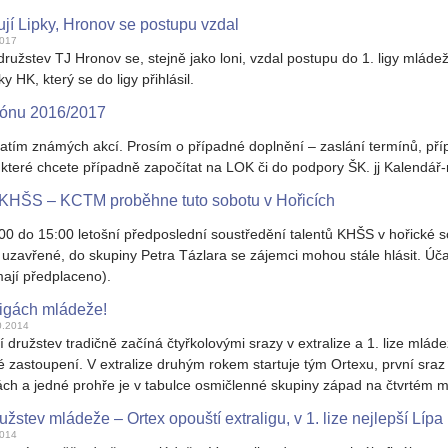
ují Lipky, Hronov se postupu vzdal
2017
ružstev TJ Hronov se, stejně jako loni, vzdal postupu do 1. ligy mláde
 HK, který se do ligy přihlásil.
zónu 2016/2017
atím známých akcí. Prosím o případné doplnění – zaslání termínů, pří
 které chcete případně započítat na LOK či do podpory ŠK. jj Kalendá
ů KHŠS – KCTM proběhne tuto sobotu v Hořicích
00 do 15:00 letošní předposlední soustředění talentů KHŠS v hořické 
zavřené, do skupiny Petra Tázlara se zájemci mohou stále hlásit. Účas
mají předplaceno).
ligách mládeže!
0.2014
ružstev tradičně začíná čtyřkolovými srazy v extralize a 1. lize mlád
 zastoupení. V extralize druhým rokem startuje tým Ortexu, první sraz
ách a jedné prohře je v tabulce osmičlenné skupiny západ na čtvrtém m
žstev mládeže – Ortex opouští extraligu, v 1. lize nejlepší Lípa
2014