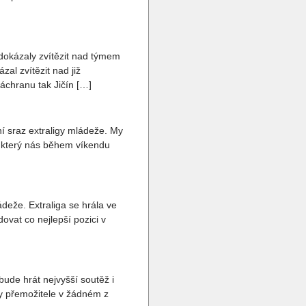
dokázaly zvítězit nad týmem
al zvítězit nad již
áchranu tak Jičín […]
í sraz extraligy mládeže. My
, který nás během víkendu
deže. Extraliga se hrála ve
vat co nejlepší pozici v
bude hrát nejvyšší soutěž i
šly přemožitele v žádném z