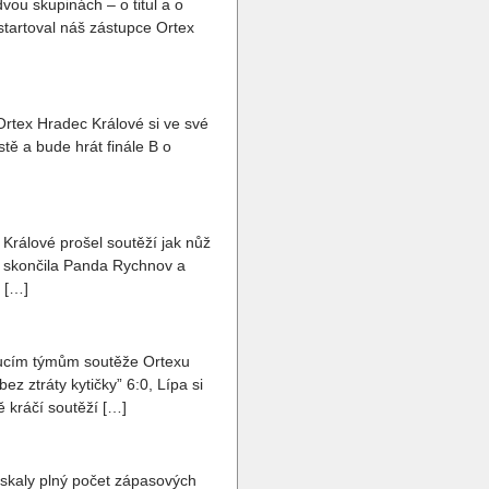
vou skupinách – o titul a o
startoval náš zástupce Ortex
Ortex Hradec Králové si ve své
tě a bude hrát finále B o
 Králové prošel soutěží jak nůž
ě skončila Panda Rychnov a
. […]
oucím týmům soutěže Ortexu
z ztráty kytičky” 6:0, Lípa si
 kráčí soutěží […]
získaly plný počet zápasových