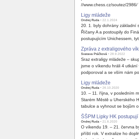
//www.chess.cz/soutez/2986/ V
Ligy mládeže
-
Ondrej Ruda
22.1.2024
20. 1. byly dohrány základní
Říčany A a postoupily do Finá
postupujícím Unichessem, tyt
Zpráva z extraligového v
-
Svatava Ptáčková
28.9.2022
Sraz extraligy mládeže – sku
jsme o víkendu hráli 4 utkán
podporoval a se vším nám p
Ligy mládeže
-
Ondrej Ruda
26.10.2020
10. – 11. října, v posledním 
Starém Městě u Uherského Hra
tabulce a vyhnout se bojům 
ŠŠPM Lipky HK postupují d
-
Ondrej Ruda
21.6.2020
O víkendu 19. – 21. června by
příští rok. V extralize ho do