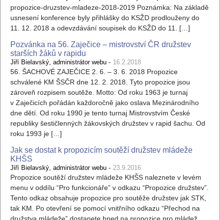
propozice-druzstev-mladeze-2018-2019 Poznámka: Na základě
usnesení konference byly přihlášky do KSŽD prodlouženy do
11. 12. 2018 a odevzdávání soupisek do KSŽD do 11. […]
Pozvánka na 56. Zaječice – mistrovství ČR družstev
starších žáků v rapidu
-
Jiří Bielavský, administrátor webu
16.2.2018
56. ŠACHOVÉ ZAJEČICE 2. 6. – 3. 6. 2018 Propozice
schválené KM ŠSČR dne 12. 2. 2018. Tyto propozice jsou
zároveň rozpisem soutěže. Motto: Od roku 1963 je turnaj
v Zaječicích pořádán každoročně jako oslava Mezinárodního
dne dětí. Od roku 1990 je tento turnaj Mistrovstvím České
republiky šestičlenných žákovských družstev v rapid šachu. Od
roku 1993 je […]
Jak se dostat k propozicím soutěží družstev mládeže
KHŠS
-
Jiří Bielavský, administrátor webu
23.9.2016
Propozice soutěží družstev mládeže KHŠS naleznete v levém
menu v oddílu “Pro funkcionáře” v odkazu “Propozice družstev”.
Tento odkaz obsahuje propozice pro soutěže družstev jak STK,
tak KM. Po otevření se pomocí vnitřního odkazu “Přechod na
družstva mládeže” dostanete hned na propozice pro mládež