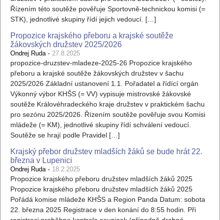
Řízením této soutěže pověřuje Sportovně-technickou komisi (=
STK), jednotlivé skupiny řídí jejich vedoucí. […]
Propozice krajského přeboru a krajské soutěže
žákovských družstev 2025/2026
-
Ondrej Ruda
27.8.2025
propozice-druzstev-mladeze-2025-26 Propozice krajského
přeboru a krajské soutěže žákovských družstev v šachu
2025/2026 Základní ustanovení 1.1. Pořadatel a řídící orgán
Výkonný výbor KHŠS (= VV) vypisuje mistrovské žákovské
soutěže Královéhradeckého kraje družstev v praktickém šachu
pro sezónu 2025/2026. Řízením soutěže pověřuje svou Komisi
mládeže (= KM), jednotlivé skupiny řídí schválení vedoucí.
Soutěže se hrají podle Pravidel […]
Krajský přebor družstev mladších žáků se bude hrát 22.
března v Lupenici
-
Ondrej Ruda
18.2.2025
Propozice krajského přeboru družstev mladších žáků 2025
Propozice krajského přeboru družstev mladších žáků 2025
Pořádá komise mládeže KHŠS a Region Panda Datum: sobota
22. března 2025 Registrace v den konání do 8:55 hodin. Při