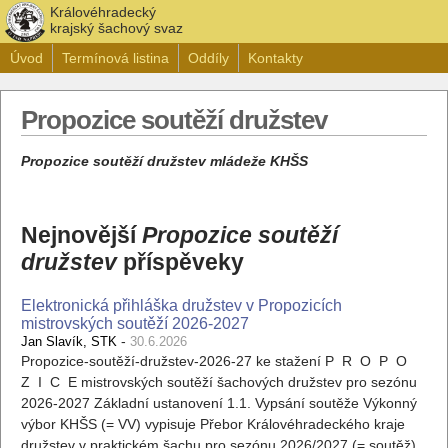
Královéhradecký
krajský šachový svaz
Úvod
Termínová listina
Oddíly
Kontakty
Propozice soutěží družstev
Propozice soutěží družstev mládeže KHŠS
Nejnovější
Propozice soutěží
družstev
příspěveky
Elektronická přihláška družstev v Propozicích
mistrovských soutěží 2026-2027
-
Jan Slavík, STK
30.6.2026
Propozice-soutěží-družstev-2026-27 ke stažení P R O P O
Z I C E mistrovských soutěží šachových družstev pro sezónu
2026-2027 Základní ustanovení 1.1. Vypsání soutěže Výkonný
výbor KHŠS (= VV) vypisuje Přebor Královéhradeckého kraje
družstev v praktickém šachu pro sezónu 2026/2027 (= soutěž).