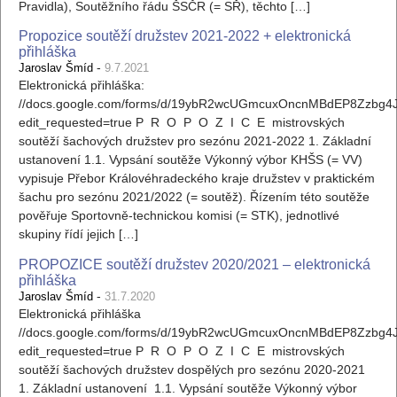
Pravidla), Soutěžního řádu ŠSČR (= SŘ), těchto […]
Propozice soutěží družstev 2021-2022 + elektronická
přihláška
-
Jaroslav Šmíd
9.7.2021
Elektronická přihláška:
//docs.google.com/forms/d/19ybR2wcUGmcuxOncnMBdEP8Zzbg4J
edit_requested=true P R O P O Z I C E mistrovských
soutěží šachových družstev pro sezónu 2021-2022 1. Základní
ustanovení 1.1. Vypsání soutěže Výkonný výbor KHŠS (= VV)
vypisuje Přebor Královéhradeckého kraje družstev v praktickém
šachu pro sezónu 2021/2022 (= soutěž). Řízením této soutěže
pověřuje Sportovně-technickou komisi (= STK), jednotlivé
skupiny řídí jejich […]
PROPOZICE soutěží družstev 2020/2021 – elektronická
přihláška
-
Jaroslav Šmíd
31.7.2020
Elektronická přihláška
//docs.google.com/forms/d/19ybR2wcUGmcuxOncnMBdEP8Zzbg4J
edit_requested=true P R O P O Z I C E mistrovských
soutěží šachových družstev dospělých pro sezónu 2020-2021
1. Základní ustanovení 1.1. Vypsání soutěže Výkonný výbor