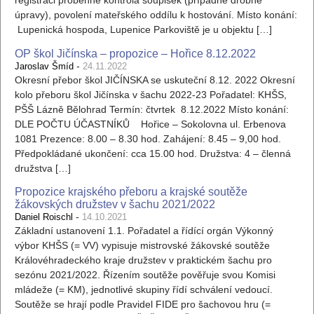
registraci proběhne kontrola soupisek (případně drobné
úpravy), povolení mateřského oddílu k hostování. Místo konání:
Lupenická hospoda, Lupenice Parkoviště je u objektu […]
OP škol Jičínska – propozice – Hořice 8.12.2022
-
Jaroslav Šmíd
24.11.2022
Okresní přebor škol JIČÍNSKA se uskuteční 8.12. 2022 Okresní
kolo přeboru škol Jičínska v šachu 2022-23 Pořadatel: KHŠS,
PŠŠ Lázně Bělohrad Termín: čtvrtek 8.12.2022 Místo konání:
DLE POČTU ÚČASTNÍKŮ Hořice – Sokolovna ul. Erbenova
1081 Prezence: 8.00 – 8.30 hod. Zahájení: 8.45 – 9,00 hod.
Předpokládané ukončení: cca 15.00 hod. Družstva: 4 – členná
družstva […]
Propozice krajského přeboru a krajské soutěže
žákovských družstev v šachu 2021/2022
-
Daniel Roischl
14.10.2021
Základní ustanovení 1.1. Pořadatel a řídící orgán Výkonný
výbor KHŠS (= VV) vypisuje mistrovské žákovské soutěže
Královéhradeckého kraje družstev v praktickém šachu pro
sezónu 2021/2022. Řízením soutěže pověřuje svou Komisi
mládeže (= KM), jednotlivé skupiny řídí schválení vedoucí.
Soutěže se hrají podle Pravidel FIDE pro šachovou hru (=