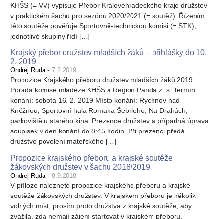
KHŠS (= VV) vypisuje Přebor Královéhradeckého kraje družstev
v praktickém šachu pro sezónu 2020/2021 (= soutěž). Řízením
této soutěže pověřuje Sportovně-technickou komisi (= STK),
jednotlivé skupiny řídí […]
Krajský přebor družstev mladších žáků – přihlášky do 10.
2. 2019
-
Ondrej Ruda
7.2.2019
Propozice Krajského přeboru družstev mladších žáků 2019
Pořádá komise mládeže KHŠS a Region Panda z. s. Termín
konání: sobota 16. 2. 2019 Místo konání: Rychnov nad
Kněžnou, Sportovní hala Romana Šebrleho, Na Drahách,
parkoviště u starého kina. Prezence družstev a případná úprava
soupisek v den konání do 8:45 hodin. Při prezenci předá
družstvo povolení mateřského […]
Propozice krajského přeboru a krajské soutěže
žákovských družstev v šachu 2018/2019
-
Ondrej Ruda
8.9.2018
V příloze naleznete propozice krajského přeboru a krajské
soutěže žákovských družstev. V krajském přeboru je několik
volných míst, prosím proto družstva z krajské soutěže, aby
zvážila, zda nemají zájem startovat v krajském přeboru.