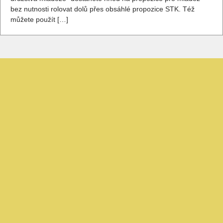
bez nutnosti rolovat dolů přes obsáhlé propozice STK. Též
můžete použít […]