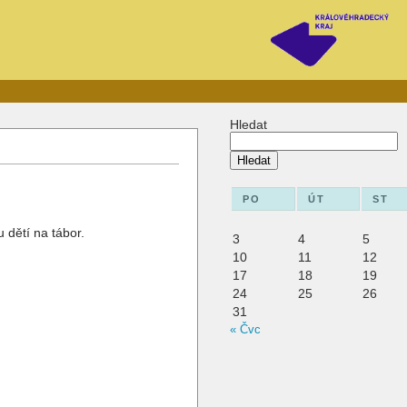
Hledat
Hledat
PO
ÚT
ST
 dětí na tábor.
3
4
5
10
11
12
17
18
19
24
25
26
31
« Čvc