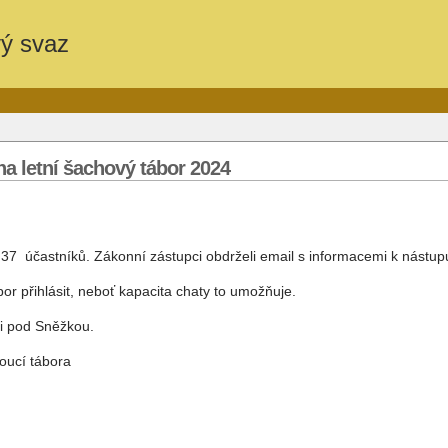
vý svaz
a letní šachový tábor 2024
37 účastníků. Zákonní zástupci obdrželi email s informacemi k nástupu
bor přihlásit, neboť kapacita chaty to umožňuje.
ci pod Sněžkou.
oucí tábora