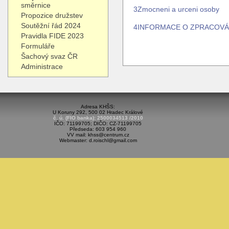
směrnice
3Zmocneni a urceni osoby
Propozice družstev
Soutěžní řád 2024
4INFORMACE O ZPRACOVÁ
Pravidla FIDE 2023
Formuláře
Šachový svaz ČR
Administrace
Adresa KHŠS:
U Koruny 292, 500 02 Hradec Králové
č. ú. (FIO banka): 2500034513 /2010
IČO: 71199705; DIČO: CZ-71199705
Předseda: 603 954 960
VV mail: khss@centrum.cz
Webmaster: d.roischl@gmail.com