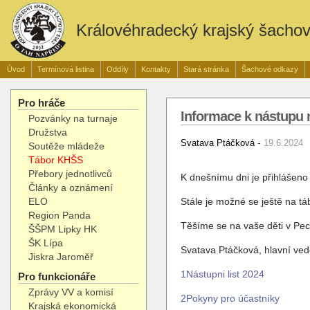
Královéhradecký krajský šacho
Úvod
Termínová listina
Oddíly
Kontakty
Stará stránka
Šachové odkazy
Pro hráče
Informace k nástupu n
Pozvánky na turnaje
Družstva
-
Svatava Ptáčková
19.6.2024
Soutěže mládeže
Tábor KHŠS
Přebory jednotlivců
K dnešnímu dni je přihlášeno 
Články a oznámení
ELO
Stále je možné se ještě na tá
Region Panda
Těšíme se na vaše děti v Pe
ŠŠPM Lipky HK
ŠK Lípa
Svatava Ptáčková, hlavní ved
Jiskra Jaroměř
1Nástupni list 2024
Pro funkcionáře
Zprávy VV a komisí
2Pokyny pro účastníky
Krajská ekonomická