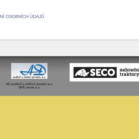
NÍ OSOBNÍCH ÚDAJŮ
AD auditoři a daňoví poradci a.s.
DPE servis a.s.