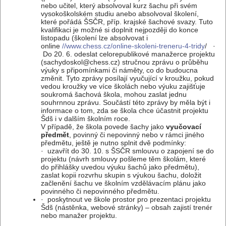
nebo učitel, který absolvoval kurz šachu při svém
vysokoškolském studiu anebo absolvoval školení,
které pořádá ŠSČR, příp. krajské šachové svazy. Tuto
kvalifikaci je možné si doplnit nejpozději do konce
listopadu (školení lze absolvovat i
online
//www.chess.cz/online-skoleni-treneru-4-tridy
/ ·
Do 20. 6. odeslat celorepublikové manažerce projektu
(sachydoskol@chess.cz) stručnou zprávu o průběhu
výuky s připomínkami či náměty, co do budoucna
změnit. Tyto zprávy posílají vyučující v kroužku, pokud
vedou kroužky ve více školách nebo výuku zajišťuje
soukromá šachová škola, mohou zaslat jednu
souhrnnou zprávu. Součástí této zprávy by měla být i
informace o tom, zda se škola chce účastnit projektu
Šdš i v dalším školním roce.
V případě, že škola povede šachy jako
vyučovací
předmět
, povinný či nepovinný nebo v rámci jiného
předmětu, ještě je nutno splnit dvě podmínky:
· uzavřít do 30. 10. s ŠSČR smlouvu o zapojení se do
projektu (návrh smlouvy pošleme těm školám, které
do přihlášky uvedou výuku šachů jako předmětu),
zaslat kopii rozvrhu skupin s výukou šachu, doložit
začlenění šachu ve školním vzdělávacím plánu jako
povinného či nepovinného předmětu.
· poskytnout ve škole prostor pro prezentaci projektu
Šdš (nástěnka, webové stránky) – obsah zajistí trenér
nebo manažer projektu.