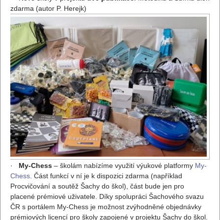
zdarma (autor P. Herejk)
·
My-Chess
– školám nabízíme využití výukové platformy
My-
Chess
. Část funkcí v ní je k dispozici zdarma (například
Procvičování a soutěž Šachy do škol), část bude jen pro
placené prémiové uživatele. Díky spolupráci Šachového svazu
ČR s portálem My-Chess je možnost zvýhodněné objednávky
prémiových licencí pro školy zapojené v projektu Šachy do škol.