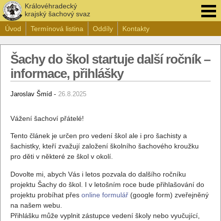
Královéhradecký
krajský šachový svaz
Úvod
Termínová listina
Oddíly
Kontakty
Šachy do škol startuje další ročník –
informace, přihlášky
-
Jaroslav Šmíd
26.8.2025
Vážení šachoví přátelé!
Tento článek je určen pro vedení škol ale i pro šachisty a
šachistky, kteří zvažují založení školního šachového kroužku
pro děti v některé ze škol v okolí.
Dovolte mi, abych Vás i letos pozvala do dalšího ročníku
projektu Šachy do škol. I v letošním roce bude přihlašování do
projektu probíhat přes
online formulář
(google form) zveřejněný
na našem webu.
Přihlášku může vyplnit zástupce vedení školy nebo vyučující,