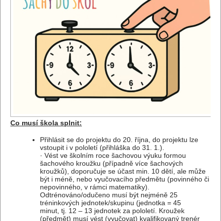
Co musí škola splnit:
Přihlásit se do projektu do 20. října, do projektu lze
vstoupit i v pololetí (přihláška do 31. 1.).
· Vést ve školním roce šachovou výuku formou
šachového kroužku (případně více šachových
kroužků), doporučuje se účast min. 10 dětí, ale může
být i méně, nebo vyučovacího předmětu (povinného či
nepovinného, v rámci matematiky).
Odtrénováno/odučeno musí být nejméně 25
tréninkových jednotek/skupinu (jednotka = 45
minut, tj. 12 – 13 jednotek za pololetí. Kroužek
(předmět) musí vést (vyučovat) kvalifikovaný trenér