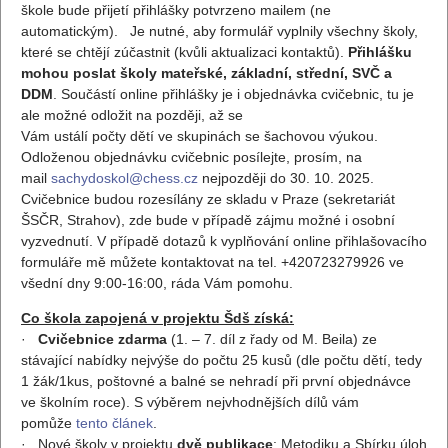
škole bude přijetí přihlášky potvrzeno mailem (ne
automatickým). Je nutné, aby formulář vyplnily všechny školy,
které se chtějí zúčastnit (kvůli aktualizaci kontaktů).
Přihlášku
mohou poslat školy mateřské, základní, střední, SVČ a
DDM
. Součástí online přihlášky je i objednávka cvičebnic, tu je
ale možné odložit na později, až se
Vám ustálí počty dětí ve skupinách se šachovou výukou.
Odloženou objednávku cvičebnic posílejte, prosím, na
mail
sachydoskol@chess.cz
nejpozději do 30. 10. 2025.
Cvičebnice budou rozesílány ze skladu v Praze (sekretariát
ŠSČR, Strahov), zde bude v případě zájmu možné i osobní
vyzvednutí. V případě dotazů k vyplňování online přihlašovacího
formuláře mě můžete kontaktovat na tel. +420723279926 ve
všední dny 9:00-16:00, ráda Vám pomohu.
Co škola zapojená v projektu Šdš získá:
·
Cvičebnice zdarma
(1. – 7. díl z řady od M. Beila) ze
stávající nabídky nejvýše do počtu 25 kusů (dle počtu dětí, tedy
1 žák/1kus, poštovné a balné se nehradí při první objednávce
ve školním roce). S výběrem nejvhodnějších dílů vám
pomůže
tento článek
.
· Nové školy v projektu
dvě publikace
: Metodiku a Sbírku úloh