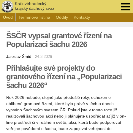
Královéhradecký
krajský šachový svaz
Úvod
Termínová listina
Oddíly
Kontakty
ŠSČR vypsal grantové řízení na
Popularizaci šachu 2026
-
Jaroslav Šmíd
24.3.2026
Přihlašujte své projekty do
grantového řízení na „Popularizaci
šachu 2026“
Rok 2026 nebude, stejně jako předešlé roky, ochuzen o
oblíbené grantové řízení, které bylo právě v těchto dnech
vypsáno Šachovým svazem ČR. Pokud jste v tomto roce již
realizovali šachovou akci nebo ji plánujete uspořádat ať již v on-
line prostředí či v reálném světě, akci, která bude podporovat
veřejné povědomí o šachu, bude zapojovat veřejnost do