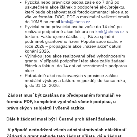
Fyzická nebo právnická osoba zašle do 7 dnů po
uskutečnění akce článek o podpořené akci/projektu,
který bude obsahovat také fotodokumentaci akce a to
vše ve formátu DOC, PDF o maximální velikosti emailu
do 10MB na email
kmk@chess.cz
.
Fyzická nebo právnická osoba zašle do 14 dnů po
realizaci podpořené akce fakturu na
kmk@chess.cz
s
textem: Fakturujeme částku …,- Kč za splnění
podmínek grantového řízení Popularizace šachu v
roce 2026 – propagační akce „název akce“ datum
konání 2026.
Výjimkou jsou akce realizované před vyhodnocením
grantu. V případě podpoření této akce zašle žadatel
článek a fakturu do 14 dní od seznámení s podporou
akce.
Pořadatelé akcí realizovaných v prosince zašlou
mediální výstupy a fakturu nejpozději do konce roku,
tj. do 31.12. 2026.
Žádost musí být zaslána na předepsaném formuláři ve
formátu PDF, kompletně vyplněná včetně podpisu, u
právnických subjektů i včetně razítka.
Dále k žádosti musí být i Čestné prohlášení žadatele.
V případě nedodržení všech administrativních náležitostí
Žádosti o grant nebude tato žádost přijata, dále žádosti