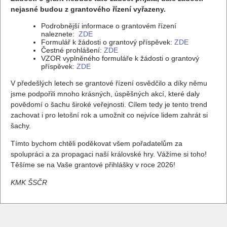
nejasné budou z grantového řízení vyřazeny.
Podrobnější informace o grantovém řízení
naleznete:
ZDE
Formulář k žádosti o grantový příspěvek:
ZDE
Čestné prohlášení:
ZDE
VZOR vyplněného formuláře k žádosti o grantový
příspěvek:
ZDE
V předešlých letech se grantové řízení osvědčilo a díky němu
jsme podpořili mnoho krásných, úspěšných akcí, které daly
povědomí o šachu široké veřejnosti. Cílem tedy je tento trend
zachovat i pro letošní rok a umožnit co nejvíce lidem zahrát si
šachy.
Tímto bychom chtěli poděkovat všem pořadatelům za
spolupráci a za propagaci naší královské hry. Vážíme si toho!
Těšíme se na Vaše grantové přihlášky v roce 2026!
KMK ŠSČR