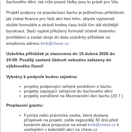
šachového dění, tak níže psané řádky jsou tu právě pro Vás.
Projekt podpory na popularizaci šachu je jedinečnou příležitostí,
jak získat finance pro Vaši akci bez toho, abyste vypisovali
složité formuláře a strávili hodiny času kvůli čím dál složitější
byrokracii. Stačí vyplnit přiložený formulář včetně čestného
prohlášení a zaslat oboje do data uzávěrky přihlášek na
emailovou adresu
kmk@chess.cz
.
Uzávěrka přihlášek je stanovena do 15.dubna 2026 do
24:00. Později zaslané žádosti nebudou zařazeny do
výběrového řízení!
Vybrány k podpoře budou zejména:
projekty podporující veřejné povědomí o šachu
projekty zapojující veřejnost do šachového dění
projekty zaměřené na Mezinárodní den šachu (20.7.)
Proplacení grantu:
Fyzická nebo právnická osoba, která dostane
příspěvek na projekt, zašle nejpozději 30 dnů před
konáním akce propozice na email
kmk@chess.cz
k
uveřejnění v kalendáři akcí na chess.cz.