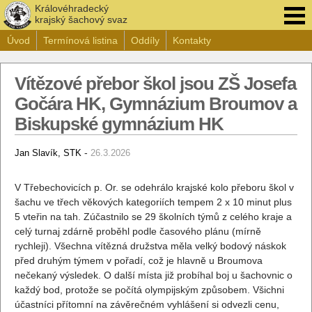
Královéhradecký
krajský šachový svaz
Úvod
Termínová listina
Oddíly
Kontakty
Vítězové přebor škol jsou ZŠ Josefa
Gočára HK, Gymnázium Broumov a
Biskupské gymnázium HK
-
Jan Slavík, STK
26.3.2026
V Třebechovicích p. Or. se odehrálo krajské kolo přeboru škol v
šachu ve třech věkových kategoriích tempem 2 x 10 minut plus
5 vteřin na tah. Zúčastnilo se 29 školních týmů z celého kraje a
celý turnaj zdárně proběhl podle časového plánu (mírně
rychleji). Všechna vítězná družstva měla velký bodový náskok
před druhým týmem v pořadí, což je hlavně u Broumova
nečekaný výsledek. O další místa již probíhal boj u šachovnic o
každý bod, protože se počítá olympijským způsobem. Všichni
účastníci přítomní na závěrečném vyhlášení si odvezli cenu,