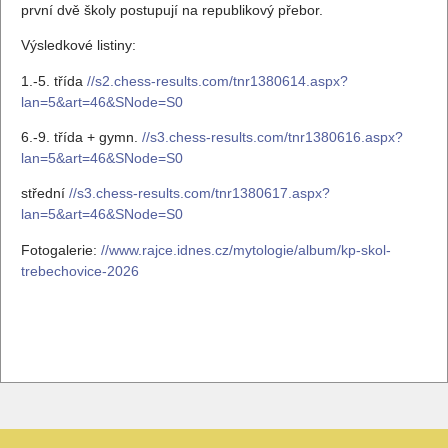
první dvě školy postupují na republikový přebor.
Výsledkové listiny:
1.-5. třída
//s2.chess-results.com/tnr1380614.aspx?
lan=5&art=46&SNode=S0
6.-9. třída + gymn.
//s3.chess-results.com/tnr1380616.aspx?
lan=5&art=46&SNode=S0
střední
//s3.chess-results.com/tnr1380617.aspx?
lan=5&art=46&SNode=S0
Fotogalerie:
//www.rajce.idnes.cz/mytologie/album/kp-skol-
trebechovice-2026