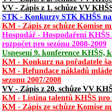
VV - Zápis z 1. schůze VV KHŠS
STK - Konkurzy STK KHŠS na s
KM - Zápis ze schůze Komise m
Hospodář - Hospodaření KHŠS v
rozpočet pro sezónu 2008-2009
Usnesení 9. konference KHŠS, k
KM - Konkurz na pořadatele ša
KM - Refundace nákladů mláde
sezonu 2007/2008
VV - Zápis z 20. schůze VV KHŠ
KM - Listina talentů KHŠS pro
KM - Zápis ze schůze Komise m