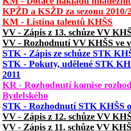
KM - Dotace nákladů mládežnic
KPŽD a KSŽD za sezonu 2010/
KM - Listina talentů KHŠS
VV - Zápis z 13. schůze VV KHŠ
VV - Rozhodnutí VV KHŠS ve v
STK - Zápis ze schůze STK KHŠ
STK - Pokuty, udělené STK KHŠS
2011
KR - Rozhodnutí komise rozhod
Bydelského
STK - Rozhodnutí STK KHŠS o 
VV - Zápis z 12. schůze VV KHŠ
VV - Zápis z 11. schůze VV KHŠ