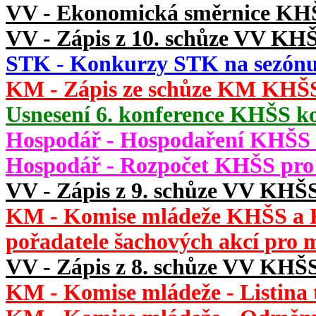
VV - Ekonomická směrnice KH
VV - Zápis z 10. schůze VV KHŠ
STK - Konkurzy STK na sezónu
KM - Zápis ze schůze KM KHŠS 
Usnesení 6. konference KHŠS ko
Hospodář - Hospodaření KHŠS v
Hospodář - Rozpočet KHŠS pro 
VV - Zápis z 9. schůze VV KHŠS
KM - Komise mládeže KHŠS a 
pořadatele šachových akcí pro 
VV - Zápis z 8. schůze VV KHŠS
KM - Komise mládeže - Listina