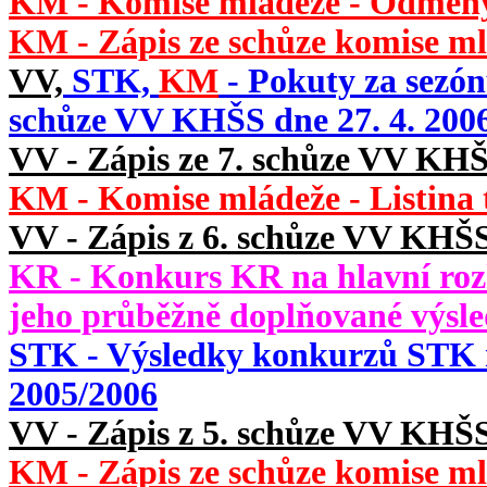
KM - Komise mládeže - Odměny 
KM - Zápis ze schůze komise ml
VV,
STK,
KM
- Pokuty za sezónu
schůze VV KHŠS dne 27. 4. 200
VV - Zápis ze 7. schůze VV KHŠ
KM - Komise mládeže - Listina
VV - Zápis z 6. schůze VV KHŠS
KR - Konkurs KR na hlavní roz
jeho průběžně doplňované výsl
STK - Výsledky konkurzů STK n
2005/2006
VV - Zápis z 5. schůze VV KHŠS
KM - Zápis ze schůze komise ml