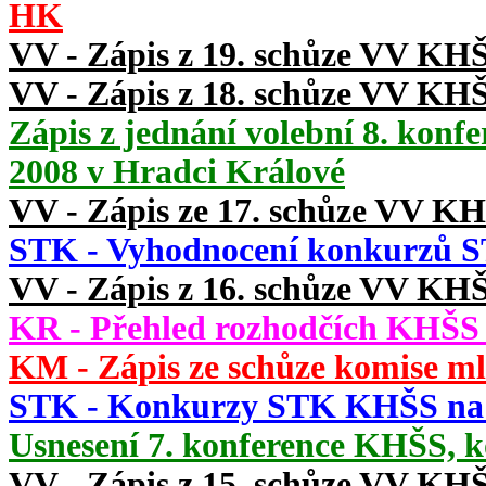
HK
VV - Zápis z 19. schůze VV KHŠ
VV - Zápis z 18. schůze VV KHŠ
Zápis z jednání volební 8. konf
2008 v Hradci Králové
VV - Zápis ze 17. schůze VV KH
STK - Vyhodnocení konkurzů S
VV - Zápis z 16. schůze VV KHŠ
KR - Přehled rozhodčích KHŠS k
KM - Zápis ze schůze komise ml
STK - Konkurzy STK KHŠS na s
Usnesení 7. konference KHŠS, k
VV - Zápis z 15. schůze VV KHŠ