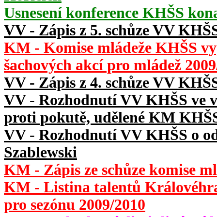
Usnesení konference KHŠS konan
VV - Zápis z 5. schůze VV KHŠS
KM - Komise mládeže KHŠS vyp
šachových akcí pro mládež 2009
VV - Zápis z 4. schůze VV KHŠS
VV - Rozhodnutí VV KHŠS ve vě
proti pokutě, udělené KM KHŠ
VV - Rozhodnutí VV KHŠS o od
Szablewski
KM - Zápis ze schůze komise ml
KM - Listina talentů Královéhr
pro sezónu 2009/2010