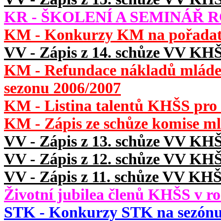
KR - ŠKOLENÍ A SEMINÁŘ RO
KM - Konkurzy KM na pořadate
VV - Zápis z 14. schůze VV KHŠ
KM - Refundace nákladů mláde
sezonu 2006/2007
KM - Listina talentů KHŠS pro
KM - Zápis ze schůze komise ml
VV - Zápis z 13. schůze VV KH
VV - Zápis z 12. schůze VV KH
VV - Zápis z 11. schůze VV KHŠ
Životní jubilea členů KHŠS v ro
STK - Konkurzy STK na sezónu