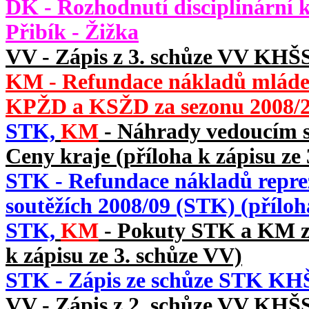
DK - Rozhodnutí disciplinární 
Přibík - Žižka
VV - Zápis z 3. schůze VV KHŠS
KM - Refundace nákladů mláde
KPŽD a KSŽD za sezonu 2008/200
STK,
KM
- Náhrady vedoucím s
Ceny kraje (příloha k zápisu ze
STK - Refundace nákladů repre
soutěžích 2008/09 (STK) (příloh
STK,
KM
- Pokuty STK a KM za
k zápisu ze 3. schůze VV)
STK - Zápis ze schůze STK KHŠ
VV - Zápis z 2. schůze VV KHŠS