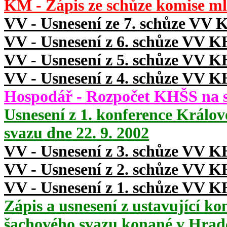
KM - Zápis ze schůze komise ml
VV - Usnesení ze 7. schůze VV 
VV - Usnesení z 6. schůze VV K
VV - Usnesení z 5. schůze VV K
VV - Usnesení z 4. schůze VV K
Hospodář - Rozpočet KHŠS na s
Usnesení z 1. konference Králo
svazu dne 22. 9. 2002
VV - Usnesení z 3. schůze VV K
VV - Usnesení z 2. schůze VV K
VV - Usnesení z 1. schůze VV K
Zápis a usnesení z ustavující k
šachového svazu konané v Hrad