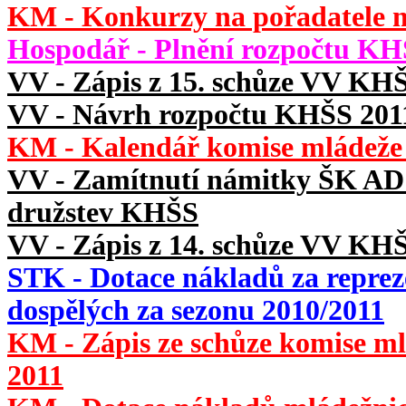
KM - Konkurzy na pořadatele m
Hospodář - Plnění rozpočtu KH
VV - Zápis z 15. schůze VV KHŠ
VV - Návrh rozpočtu KHŠS 201
KM - Kalendář komise mládeže 
VV - Zamítnutí námitky ŠK AD J
družstev KHŠS
VV - Zápis z 14. schůze VV KHŠ
STK - Dotace nákladů za repreze
dospělých za sezonu 2010/2011
KM - Zápis ze schůze komise m
2011