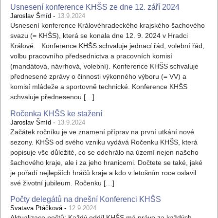
Usnesení konference KHŠS ze dne 12. září 2024
-
Jaroslav Šmíd
13.9.2024
Usnesení konference Královéhradeckého krajského šachového
svazu (= KHŠS), která se konala dne 12. 9. 2024 v Hradci
Králové: Konference KHŠS schvaluje jednací řád, volební řád,
volbu pracovního předsednictva a pracovních komisí
(mandátová, návrhová, volební). Konference KHŠS schvaluje
přednesené zprávy o činnosti výkonného výboru (= VV) a
komisí mládeže a sportovně technické. Konference KHŠS
schvaluje přednesenou […]
Ročenka KHŠS ke stažení
-
Jaroslav Šmíd
13.9.2024
Začátek ročníku je ve znamení příprav na první utkání nové
sezony. KHŠS od svého vzniku vydává Ročenku KHŠS, která
popisuje vše důležité, co se odehrálo na území nejen našeho
šachového kraje, ale i za jeho hranicemi. Dočtete se také, jaké
je pořadí nejlepších hráčů kraje a kdo v letošním roce oslavil
své životní jubileum. Ročenku […]
Počty delegátů na dnešní Konferenci KHŠS
-
Svatava Ptáčková
12.9.2024
Aktualizace počtů: Každý oddíl KHŠS má právo za každých