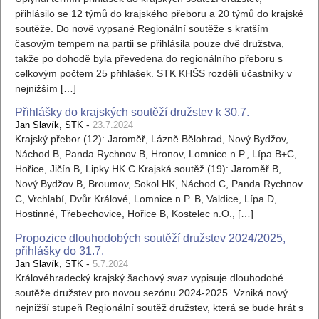
přihlásilo se 12 týmů do krajského přeboru a 20 týmů do krajské
soutěže. Do nově vypsané Regionální soutěže s kratším
časovým tempem na partii se přihlásila pouze dvě družstva,
takže po dohodě byla převedena do regionálního přeboru s
celkovým počtem 25 přihlášek. STK KHŠS rozdělí účastníky v
nejnižším […]
Přihlášky do krajských soutěží družstev k 30.7.
-
Jan Slavík, STK
23.7.2024
Krajský přebor (12): Jaroměř, Lázně Bělohrad, Nový Bydžov,
Náchod B, Panda Rychnov B, Hronov, Lomnice n.P., Lípa B+C,
Hořice, Jičín B, Lipky HK C Krajská soutěž (19): Jaroměř B,
Nový Bydžov B, Broumov, Sokol HK, Náchod C, Panda Rychnov
C, Vrchlabí, Dvůr Králové, Lomnice n.P. B, Valdice, Lípa D,
Hostinné, Třebechovice, Hořice B, Kostelec n.O., […]
Propozice dlouhodobých soutěží družstev 2024/2025,
přihlášky do 31.7.
-
Jan Slavík, STK
5.7.2024
Královéhradecký krajský šachový svaz vypisuje dlouhodobé
soutěže družstev pro novou sezónu 2024-2025. Vzniká nový
nejnižší stupeň Regionální soutěž družstev, která se bude hrát s