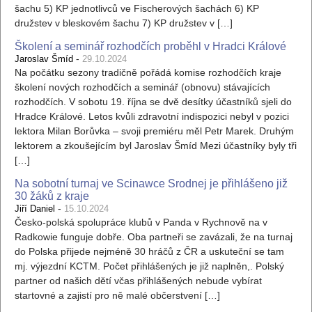
šachu 5) KP jednotlivců ve Fischerových šachách 6) KP
družstev v bleskovém šachu 7) KP družstev v […]
Školení a seminář rozhodčích proběhl v Hradci Králové
-
Jaroslav Šmíd
29.10.2024
Na počátku sezony tradičně pořádá komise rozhodčích kraje
školení nových rozhodčích a seminář (obnovu) stávajících
rozhodčích. V sobotu 19. října se dvě desítky účastníků sjeli do
Hradce Králové. Letos kvůli zdravotní indispozici nebyl v pozici
lektora Milan Borůvka – svoji premiéru měl Petr Marek. Druhým
lektorem a zkoušejícím byl Jaroslav Šmíd Mezi účastníky byly tři
[…]
Na sobotní turnaj ve Scinawce Srodnej je přihlášeno již
30 žáků z kraje
-
Jiří Daniel
15.10.2024
Česko-polská spolupráce klubů v Panda v Rychnově na v
Radkowie funguje dobře. Oba partneři se zavázali, že na turnaj
do Polska přijede nejméně 30 hráčů z ČR a uskuteční se tam
mj. výjezdní KCTM. Počet přihlášených je již naplněn,. Polský
partner od našich dětí včas přihlášených nebude vybírat
startovné a zajistí pro ně malé občerstvení […]