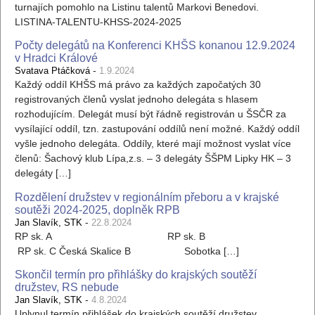
turnajích pomohlo na Listinu talentů Markovi Benedovi.
LISTINA-TALENTU-KHSS-2024-2025
Počty delegátů na Konferenci KHŠS konanou 12.9.2024
v Hradci Králové
-
Svatava Ptáčková
1.9.2024
Každý oddíl KHŠS má právo za každých započatých 30
registrovaných členů vyslat jednoho delegáta s hlasem
rozhodujícím. Delegát musí být řádně registrován u ŠSČR za
vysílající oddíl, tzn. zastupování oddílů není možné. Každý oddíl
vyšle jednoho delegáta. Oddíly, které mají možnost vyslat více
členů: Šachový klub Lípa,z.s. – 3 delegáty ŠŠPM Lipky HK – 3
delegáty […]
Rozdělení družstev v regionálním přeboru a v krajské
soutěži 2024-2025, doplněk RPB
-
Jan Slavík, STK
22.8.2024
RP sk. A RP sk. B
RP sk. C Česká Skalice B Sobotka […]
Skončil termín pro přihlášky do krajských soutěží
družstev, RS nebude
-
Jan Slavík, STK
4.8.2024
Uplynul termín přihlášek do krajských soutěží družstev,