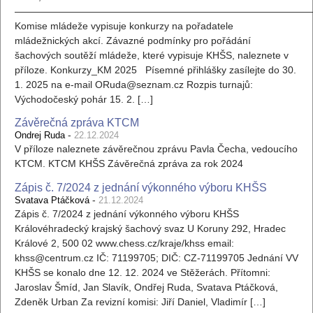
——————————————————————————————
Komise mládeže vypisuje konkurzy na pořadatele
mládežnických akcí. Závazné podmínky pro pořádání
šachových soutěží mládeže, které vypisuje KHŠS, naleznete v
příloze. Konkurzy_KM 2025 Písemné přihlášky zasílejte do 30.
1. 2025 na e-mail ORuda@seznam.cz Rozpis turnajů:
Východočeský pohár 15. 2. […]
Závěrečná zpráva KTCM
-
Ondrej Ruda
22.12.2024
V příloze naleznete závěrečnou zprávu Pavla Čecha, vedoucího
KTCM. KTCM KHŠS Závěrečná zpráva za rok 2024
Zápis č. 7/2024 z jednání výkonného výboru KHŠS
-
Svatava Ptáčková
21.12.2024
Zápis č. 7/2024 z jednání výkonného výboru KHŠS
Královéhradecký krajský šachový svaz U Koruny 292, Hradec
Králové 2, 500 02 www.chess.cz/kraje/khss email:
khss@centrum.cz IČ: 71199705; DIČ: CZ-71199705 Jednání VV
KHŠS se konalo dne 12. 12. 2024 ve Stěžerách. Přítomni:
Jaroslav Šmíd, Jan Slavík, Ondřej Ruda, Svatava Ptáčková,
Zdeněk Urban Za revizní komisi: Jiří Daniel, Vladimír […]