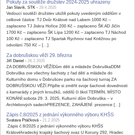
Pokuty za soutěže družstev 2024-2025 uhrazeny
-
Jan Slavík, STK
29.4.2025
Vedoucí soutěží družstev uložili pokuty uvedeným oddílům v
celkové částce: TJ Dvůr Králové nad Labem 1000 Kč –
zaplaceno TJ Jiskra Hořice 200 Kč – zaplaceno ŠK AD Jičín
1700 Kč – zaplaceno ŠK Lípa 1200 Kč – zaplaceno TJ Náchod
100 Kč – zaplaceno TJ Spartak Rychnov nad Kněžnou po
odvolání 750 Kč – […]
Za dobrušskou věží 29. března
-
Jiří Daniel
26.2.2025
ZA DOBRUŠSKOU VĚŽÍDům dětí a mládeže DobruškaDDM
Dobruška zve všechny šachisty z řad dětí a mládeže do
Kulturního domu v Dobrušcev parku na šachový turnaj ZA
DOBRUŠSKOU VĚŽÍ.Přijďte si změřit svoje šachové dovednosti
s kamarády z jiných kroužků, oddílů či škol.TERMÍN, MÍSTO
KONÁNÍ:sobota 29. 3. 2025, Kulturní dům Dobruška – v
Archlebových sadechPREZENCE, ZAHÁJENÍ: prezence […]
Zápis č.8/2025 z jednání výkonného výboru KHŠS
-
Svatava Ptáčková
21.2.2025
Zápis č.8/2025 z jednání výkonného výboru KHŠS
Královéhradecký krajský šachový svaz U Koruny 292, Hradec