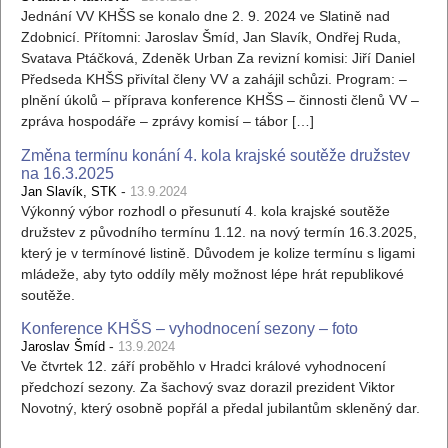
Jednání VV KHŠS se konalo dne 2. 9. 2024 ve Slatině nad
Zdobnicí. Přítomni: Jaroslav Šmíd, Jan Slavík, Ondřej Ruda,
Svatava Ptáčková, Zdeněk Urban Za revizní komisi: Jiří Daniel
Předseda KHŠS přivítal členy VV a zahájil schůzi. Program: –
plnění úkolů – příprava konference KHŠS – činnosti členů VV –
zpráva hospodáře – zprávy komisí – tábor […]
Změna termínu konání 4. kola krajské soutěže družstev
na 16.3.2025
-
Jan Slavík, STK
13.9.2024
Výkonný výbor rozhodl o přesunutí 4. kola krajské soutěže
družstev z původního termínu 1.12. na nový termín 16.3.2025,
který je v termínové listině. Důvodem je kolize termínu s ligami
mládeže, aby tyto oddíly měly možnost lépe hrát republikové
soutěže.
Konference KHŠS – vyhodnocení sezony – foto
-
Jaroslav Šmíd
13.9.2024
Ve čtvrtek 12. září proběhlo v Hradci králové vyhodnocení
předchozí sezony. Za šachový svaz dorazil prezident Viktor
Novotný, který osobně popřál a předal jubilantům skleněný dar.