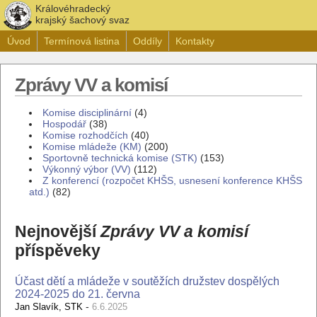
Královéhradecký
krajský šachový svaz
Úvod
Termínová listina
Oddíly
Kontakty
Zprávy VV a komisí
Komise disciplinární
(4)
Hospodář
(38)
Komise rozhodčích
(40)
Komise mládeže (KM)
(200)
Sportovně technická komise (STK)
(153)
Výkonný výbor (VV)
(112)
Z konferencí (rozpočet KHŠS, usnesení konference KHŠS
atd.)
(82)
Nejnovější
Zprávy VV a komisí
příspěveky
Účast dětí a mládeže v soutěžích družstev dospělých
2024-2025 do 21. června
-
Jan Slavík, STK
6.6.2025