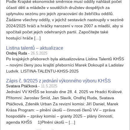
Podle Krajské ekonomické směrnice musí oddíly nahlásit počet
účastí dětí a mládeže v soutěžích družstev dospělých za
uplynulou sezónu pro jejich zpracování do žebříčku oddílů.
Žádáme všechny oddíly, v jejichž sestavách nastoupily v sezóně
2024/2025 hráči a hráčky narození v roce 2007 a mladší, aby si
spočítali počet jejich odehraných partií. Započítejte také
hostující hráče […]
Listina talentů – aktualizace
-
Ondrej Ruda
26.5.2025
Po krajských přeborech byla aktualizována Listina Talentů KHŠS
– novými členy jsou krajští přeborníci Marek Dokoupil a Ladislav
Ludvík. LISTINA-TALENTU-KHSS-2025
Zápis č. 9/2025 z jednání výkonného výboru KHŠS
-
Svatava Ptáčková
11.5.2025
Jednání VV KHŠS se konalo dne 28. 4. 2025 ve Hradci Králové.
Přítomni: Jaroslav Šmíd, Jan Slavík, Ondřej Ruda, Svatava
Ptáčková, Zdeněk Urban Za revizní komisi: Jiří Daniel, Marek
Krása Program: – plnění úkolů – činnosti členů VV – zpráva
hospodáře – zprávy komisí – granty 2025 – plány činností,
agenda KHŠS 1)Plnění úkolů – […]