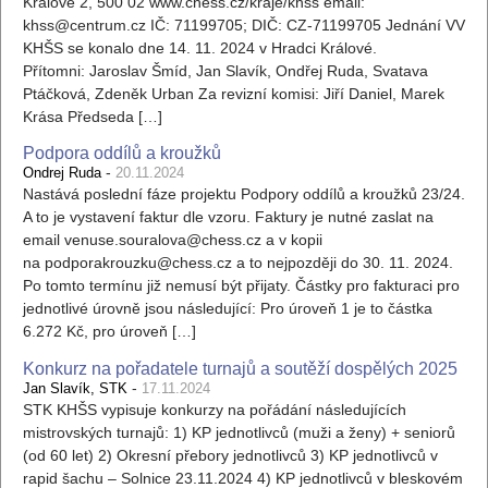
Králové 2, 500 02 www.chess.cz/kraje/khss email:
khss@centrum.cz IČ: 71199705; DIČ: CZ-71199705 Jednání VV
KHŠS se konalo dne 14. 11. 2024 v Hradci Králové.
Přítomni: Jaroslav Šmíd, Jan Slavík, Ondřej Ruda, Svatava
Ptáčková, Zdeněk Urban Za revizní komisi: Jiří Daniel, Marek
Krása Předseda […]
Podpora oddílů a kroužků
-
Ondrej Ruda
20.11.2024
Nastává poslední fáze projektu Podpory oddílů a kroužků 23/24.
A to je vystavení faktur dle vzoru. Faktury je nutné zaslat na
email venuse.souralova@chess.cz a v kopii
na podporakrouzku@chess.cz a to nejpozději do 30. 11. 2024.
Po tomto termínu již nemusí být přijaty. Částky pro fakturaci pro
jednotlivé úrovně jsou následující: Pro úroveň 1 je to částka
6.272 Kč, pro úroveň […]
Konkurz na pořadatele turnajů a soutěží dospělých 2025
-
Jan Slavík, STK
17.11.2024
STK KHŠS vypisuje konkurzy na pořádání následujících
mistrovských turnajů: 1) KP jednotlivců (muži a ženy) + seniorů
(od 60 let) 2) Okresní přebory jednotlivců 3) KP jednotlivců v
rapid šachu – Solnice 23.11.2024 4) KP jednotlivců v bleskovém