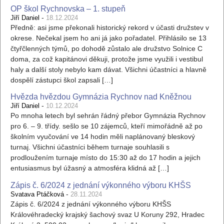
OP škol Rychnovska – 1. stupeň
-
Jiří Daniel
18.12.2024
Předně: asi jsme překonali historický rekord v účasti družstev v
okrese. Nečekal jsem ho ani já jako pořadatel. Přihlásilo se 13
čtyřčlenných týmů, po dohodě zůstalo ale družstvo Solnice C
doma, za což kapitánovi děkuji, protože jsme využili i vestibul
haly a další stoly nebylo kam dávat. Všichni účastníci a hlavně
dospělí zástupci škol zapsali […]
Hvězda hvězdou Gymnázia Rychnov nad Kněžnou
-
Jiří Daniel
10.12.2024
Po mnoha letech byl sehrán řádný přebor Gymnázia Rychnov
pro 6. – 9. třídy. sešlo se 10 zájemců, kteří mimořádně až po
školním vyučování ve 14 hodin měli naplánovaný bleskový
turnaj. Všichni účastníci během turnaje souhlasili s
prodloužením turnaje místo do 15:30 až do 17 hodin a jejich
entusiasmus byl úžasný a atmosféra klidná až […]
Zápis č. 6/2024 z jednání výkonného výboru KHŠS
-
Svatava Ptáčková
28.11.2024
Zápis č. 6/2024 z jednání výkonného výboru KHŠS
Královéhradecký krajský šachový svaz U Koruny 292, Hradec