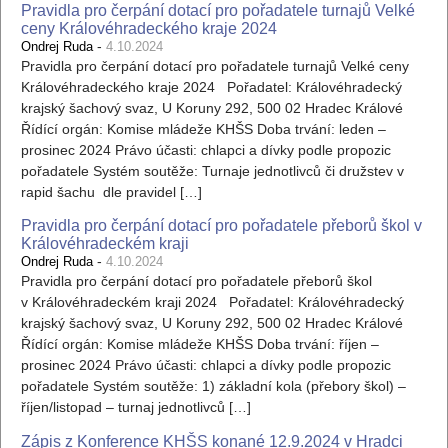
Pravidla pro čerpání dotací pro pořadatele turnajů Velké
ceny Královéhradeckého kraje 2024
-
Ondrej Ruda
4.10.2024
Pravidla pro čerpání dotací pro pořadatele turnajů Velké ceny
Královéhradeckého kraje 2024 Pořadatel: Královéhradecký
krajský šachový svaz, U Koruny 292, 500 02 Hradec Králové
Řídící orgán: Komise mládeže KHŠS Doba trvání: leden –
prosinec 2024 Právo účasti: chlapci a dívky podle propozic
pořadatele Systém soutěže: Turnaje jednotlivců či družstev v
rapid šachu dle pravidel […]
Pravidla pro čerpání dotací pro pořadatele přeborů škol v
Královéhradeckém kraji
-
Ondrej Ruda
4.10.2024
Pravidla pro čerpání dotací pro pořadatele přeborů škol
v Královéhradeckém kraji 2024 Pořadatel: Královéhradecký
krajský šachový svaz, U Koruny 292, 500 02 Hradec Králové
Řídící orgán: Komise mládeže KHŠS Doba trvání: říjen –
prosinec 2024 Právo účasti: chlapci a dívky podle propozic
pořadatele Systém soutěže: 1) základní kola (přebory škol) –
říjen/listopad – turnaj jednotlivců […]
Zápis z Konference KHŠS konané 12.9.2024 v Hradci