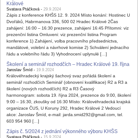
Králové
-
Svatava Ptáčková
29.9.2024
Zápis z konference KHŠS 12. 9. 2024 Místo konání: Hostinec U
Dvořáků, Habrmanova 336, 500 02 Hradec Králové 2Čas
zahájení: 16:00 – 16:30 prezence, zahájení 16:45 Přítomni: viz
prezenční listina Omluveni: viz prezenční listina Program
konference 1) Zahájení, volba pracovního předsednictva,
mandátové, volební a návrhové komise 2) Schválení jednacího
řádu a volebního řádu 3) Vyhodnocení uplynulé […]
Školení a seminář rozhodčích – Hradec Králové 19. října
-
Jaroslav Šmíd
19.9.2024
Královéhradecký krajský šachový svaz pořádá školení a
seminář rozhodčích Seminář (obnovení kvalifikace) R2 a R3 a
školení (nových rozhodčích) R2 a R3 Časový
harmonogram: sobota 19. října 2024, prezence do 9:00, školení
9:00 – 16:30, zkoušky od 16:30 Místo: Královéhradecká krajská
organizace ČUS, U Koruny 292, Hradec Králové 2 Vedoucí
akce: Jaroslav Šmíd, e-mail: jarda.smid292@gmail.com, tel.
603 954 960 […]
Zápis č. 5/2024 z jednání výkonného výboru KHŠS
-
Svatava Ptáčková
15.9.2024