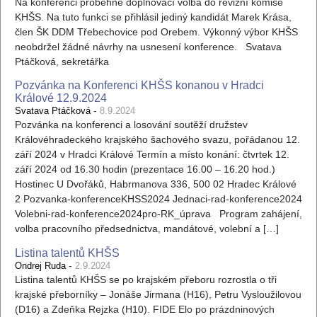
Na konferenci proběhne doplňovací volba do revizní komise
KHŠS. Na tuto funkci se přihlásil jediný kandidát Marek Krása,
člen ŠK DDM Třebechovice pod Orebem. Výkonný výbor KHŠS
neobdržel žádné návrhy na usnesení konference. Svatava
Ptáčková, sekretářka
Pozvánka na Konferenci KHŠS konanou v Hradci
Králové 12.9.2024
-
Svatava Ptáčková
8.9.2024
Pozvánka na konferenci a losování soutěží družstev
Královéhradeckého krajského šachového svazu, pořádanou 12.
září 2024 v Hradci Králové Termín a místo konání: čtvrtek 12.
září 2024 od 16.30 hodin (prezentace 16.00 – 16.20 hod.)
Hostinec U Dvořáků, Habrmanova 336, 500 02 Hradec Králové
2 Pozvanka-konferenceKHSS2024 Jednaci-rad-konference2024
Volebni-rad-konference2024pro-RK_úprava Program zahájení,
volba pracovního předsednictva, mandátové, volební a […]
Listina talentů KHŠS
-
Ondrej Ruda
2.9.2024
Listina talentů KHŠS se po krajském přeboru rozrostla o tři
krajské přeborníky – Jonáše Jirmana (H16), Petru Vysloužilovou
(D16) a Zdeňka Rejzka (H10). FIDE Elo po prázdninových