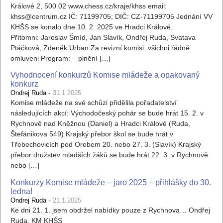
Králové 2, 500 02 www.chess.cz/kraje/khss email:
khss@centrum.cz IČ: 71199705; DIČ: CZ-71199705 Jednání VV
KHŠS se konalo dne 10. 2. 2025 ve Hradci Králové.
Přítomni: Jaroslav Šmíd, Jan Slavík, Ondřej Ruda, Svatava
Ptáčková, Zdeněk Urban Za revizní komisi: všichni řádně
omluveni Program: – plnění […]
Vyhodnocení konkurzů Komise mládeže a opakovaný
konkurz
-
Ondrej Ruda
31.1.2025
Komise mládeže na své schůzi přidělila pořadatelství
následujících akcí: Východočeský pohár se bude hrát 15. 2. v
Rychnově nad Kněžnou (Daniel) a Hradci Králové (Ruda,
Štefánikova 549) Krajský přebor škol se bude hrát v
Třebechovicích pod Orebem 20. nebo 27. 3. (Slavík) Krajský
přebor družstev mladších žáků se bude hrát 22. 3. v Rychnově
nebo […]
Konkurzy Komise mládeže – jaro 2025 – přihlášky do 30.
ledna!
-
Ondrej Ruda
21.1.2025
Ke dni 21. 1. jsem obdržel nabídky pouze z Rychnova… Ondřej
Ruda, KM KHŠS