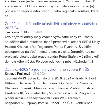
kratším časovým tempem na jednu partii 2x 60 minut plus 30
vteřin na tah. Oddíly si mohou vybrat, zda svoje družstvo (a)
přihlásí do regionálního přeboru nebo regionální soutěže, které
se […]
Žebříček oddílů podle účasti dětí a mládeže v soutěžích
2023/24
-
Jan Slavík, STK
3.7.2024
Dva největší oddíly měly vzácně vyrovnané body za účast v
soutěžích dětí a mládeže, těsné prvenství si odnáší ŠŠPM Lipky
Hradec Králové před Regionem Panda Rychnov. S větším
odstupem se na třetím místě umístila Jiskra Jaroměř, kde se
projevuje dlouhodobá práce trenéra Petra Staňka v širším okolí
domovského města. Po dvou oddílech z měst Náchodu […]
Zápis č. 4/2024 z jednání výkonného výboru KHŠS
-
Svatava Ptáčková
27.6.2024
Jednání VV KHŠS se konalo dne 20. 6. 2024 v Hradci Králové.
Přítomni: Jaroslav Šmíd, Jan Slavík, Ondřej Ruda, Svatava
Ptáčková, Zdeněk Urban Za revizní komisi: Vladimír Luštinec
Předseda KHŠS přivítal členy VV a zahájil schůzi. Program: –
plnění úkolů – agendy/činnosti členů VV – zpráva o
hospodaření – zprávy komisí – tábor – ŠSČR – konference,