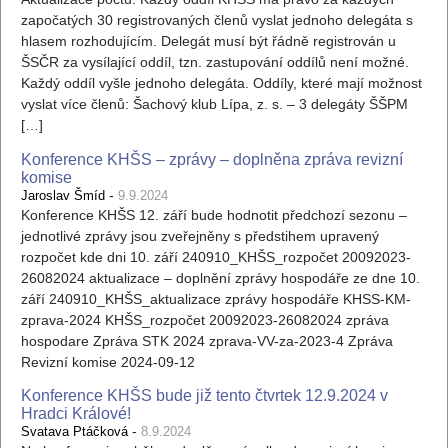
započatých 30 registrovaných členů vyslat jednoho delegáta s
hlasem rozhodujícím. Delegát musí být řádně registrován u
ŠSČR za vysílající oddíl, tzn. zastupování oddílů není možné.
Každý oddíl vyšle jednoho delegáta. Oddíly, které mají možnost
vyslat více členů: Šachový klub Lípa, z. s. – 3 delegáty ŠŠPM
[…]
Konference KHŠS – zprávy – doplněna zpráva revizní
komise
-
Jaroslav Šmíd
9.9.2024
Konference KHŠS 12. září bude hodnotit předchozí sezonu –
jednotlivé zprávy jsou zveřejněny s předstihem upravený
rozpočet kde dni 10. září 240910_KHŠS_rozpočet 20092023-
26082024 aktualizace – doplnění zprávy hospodáře ze dne 10.
září 240910_KHŠS_aktualizace zprávy hospodáře KHSS-KM-
zprava-2024 KHŠS_rozpočet 20092023-26082024 zpráva
hospodare Zpráva STK 2024 zprava-VV-za-2023-4 Zpráva
Revizní komise 2024-09-12
Konference KHŠS bude již tento čtvrtek 12.9.2024 v
Hradci Králové!
-
Svatava Ptáčková
8.9.2024