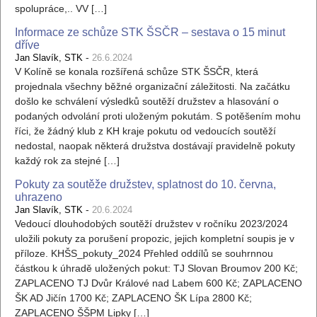
spolupráce,.. VV […]
Informace ze schůze STK ŠSČR – sestava o 15 minut
dříve
-
Jan Slavík, STK
26.6.2024
V Kolíně se konala rozšířená schůze STK ŠSČR, která
projednala všechny běžné organizační záležitosti. Na začátku
došlo ke schválení výsledků soutěží družstev a hlasování o
podaných odvolání proti uloženým pokutám. S potěšením mohu
říci, že žádný klub z KH kraje pokutu od vedoucích soutěží
nedostal, naopak některá družstva dostávají pravidelně pokuty
každý rok za stejné […]
Pokuty za soutěže družstev, splatnost do 10. června,
uhrazeno
-
Jan Slavík, STK
20.6.2024
Vedoucí dlouhodobých soutěží družstev v ročníku 2023/2024
uložili pokuty za porušení propozic, jejich kompletní soupis je v
příloze. KHŠS_pokuty_2024 Přehled oddílů se souhrnnou
částkou k úhradě uložených pokut: TJ Slovan Broumov 200 Kč;
ZAPLACENO TJ Dvůr Králové nad Labem 600 Kč; ZAPLACENO
ŠK AD Jičín 1700 Kč; ZAPLACENO ŠK Lípa 2800 Kč;
ZAPLACENO ŠŠPM Lipky […]